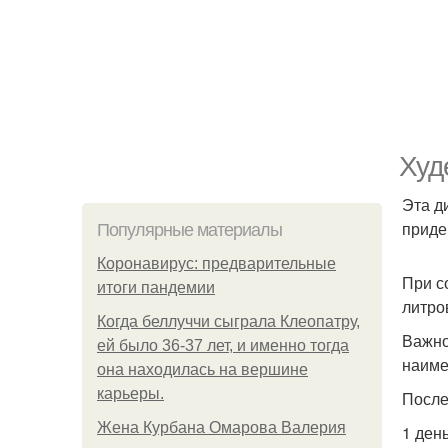
Худ
Эта д
приде
Популярные материалы
Коронавирус: предварительные
При с
итоги пандемии
литро
Когда беллуччи сыграла Клеопатру,
Важно
ей было 36-37 лет, и именно тогда
наиме
она находилась на вершине
карьеры.
После 
Жена Курбана Омарова Валерия
1 ден