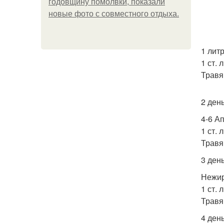
годовщину помолвки, показали
новые фото с совместного отдыха.
1 лит
1 ст. 
Травя
2 ден
4-6 А
1 ст. 
Травя
3 ден
Нежир
1 ст. 
Травя
4 ден