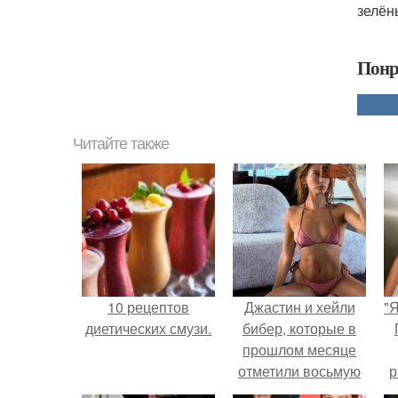
зелён
Понр
Читайте также
10 рецептов
Джастин и хейли
"
диетических смузи.
бибер, которые в
прошлом месяце
отметили восьмую
р
годовщину