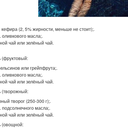
р кефира (2, 5% жирности, меньше не стоит);.
л. оливкового масла;.
ной чай или зелёный чай.
ь (фруктовый:
пельсинов или грейпфрута;.
л. оливкового масла;.
ной чай или зелёный чай.
ь (творожный:
ный творог (250-300 г);.
л. подсолнечного масла;.
ной чай или зелёный чай.
ь (овощной: