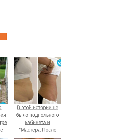
а
В этой истории не
рия
было подпольного
тре
кабинета и
ле
"Мастера После
а
Двухнедельных