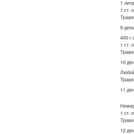
1 литр
1 ст. 
Травя
9 ден
400 г 
1 ст. 
Травя
10 де
Любой
Травя
11 де
Нежир
1 ст. 
Травя
12 ден