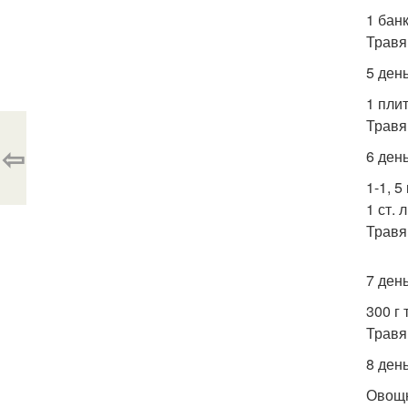
1 бан
Травя
5 ден
1 плит
Травя
⇦
6 ден
1-1, 5
1 ст. 
Травя
7 ден
300 г
Травя
8 ден
Овощн