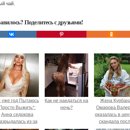
ый чай.
авилось? Поделитесь с друзьями!
Я уже год Пытаюсь
Как не наедаться на
Жена Курбан
Просто Выжить":
ночь?
Омарова Вале
Анна седокова
оказалась в цен
азрыдалась из-за
скандала пос
жесткой травли и
визита блогер