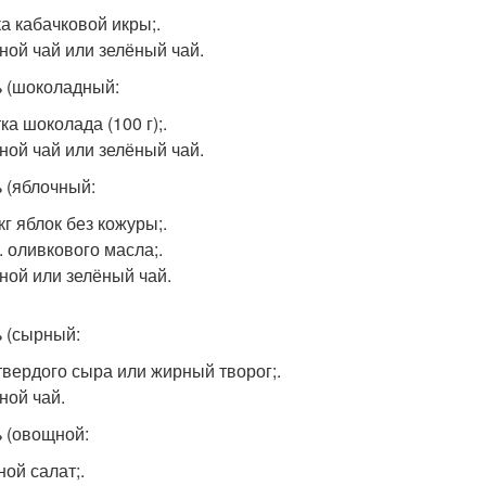
ка кабачковой икры;.
ной чай или зелёный чай.
ь (шоколадный:
ка шоколада (100 г);.
ной чай или зелёный чай.
ь (яблочный:
 кг яблок без кожуры;.
л. оливкового масла;.
ной или зелёный чай.
ь (сырный:
 твердого сыра или жирный творог;.
ной чай.
ь (овощной:
ой салат;.