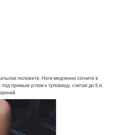
 затылок положите. Ноги медленно согните в
х под прямым углом к туловищу, считая до 5 и
орений.