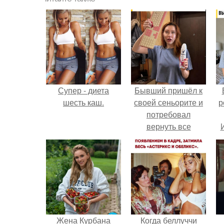
Супер - диета
Бывший пришёл к
шесть каш.
своей сеньорите и
р
потребовал
вернуть все
подарки.
Жена Курбана
Когда беллуччи