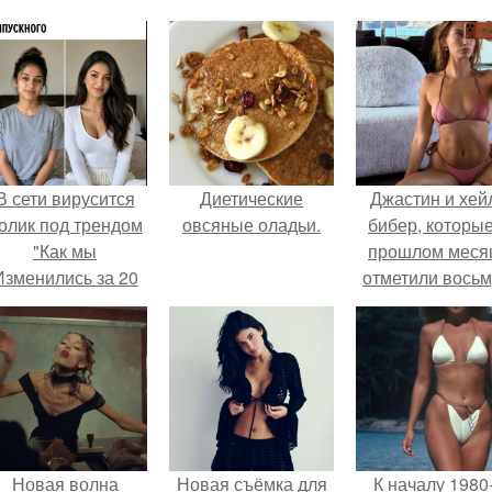
В сети вирусится
Диетические
Джастин и хей
олик под трендом
овсяные оладьи.
бибер, которые
"Как мы
прошлом меся
Изменились за 20
отметили вось
лет".
годовщину
помолвки, пока
новые фото 
совместного
отдыха.
Новая волна
Новая съёмка для
К началу 1980