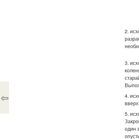
2. ис
разра
необх
3. ис
колен
стара
Выпол
⇦
4. ис
вверх
5. ис
Закро
один 
опуст