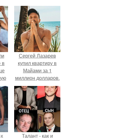
ли
Сергей Лазарев
 в
купил квартиру в
це
Майами за 1
мую
миллион долларов.
зали
с
-х
Талант - как и