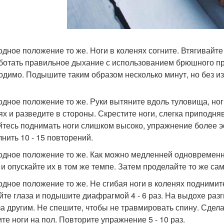
ходное положение то же. Ноги в коленях согните. Втягивайт
ботать правильное дыхание с использованием брюшного пр
одимо. Подышите таким образом несколько минут, но без и
ходное положение то же. Руки вытяните вдоль туловища, но
ях и разведите в стороны. Скрестите ноги, слегка приподня
йтесь поднимать ноги слишком высоко, упражнение более э
нить 10 - 15 повторений.
ходное положение то же. Как можно медленней одновременн
 и опускайте их в том же темпе. Затем проделайте то же сам
ходное положение то же. Не сгибая ноги в коленях поднимите
йте глаза и подышите диафрагмой 4 - 6 раз. На выдохе разг
за другим. Не спешите, чтобы не травмировать спину. Сдел
ите ноги на пол. Повторите упражнение 5 - 10 раз.