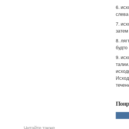
6. ис
слева
7. ис
затем
8. ля
будто
9. ис
талии
исход
Исход
течени
Понр
Читайте также