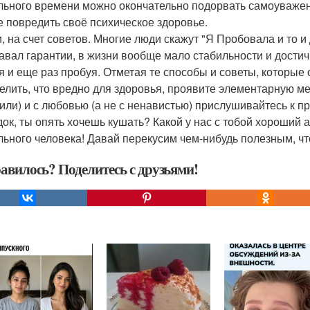
льного времени можно окончательно подорвать самоуважен
е повредить своё психическое здоровье.
и, на счет советов. Многие люди скажут "Я Пробовала и то и 
давал гарантии, в жизни вообще мало стабильности и дости
я и еще раз пробуя. Отметая те способы и советы, которые
елить, что вредно для здоровья, проявите элементарную м
или) и с любовью (а не с ненавистью) прислушивайтесь к п
док, ты опять хочешь кушать? Какой у нас с тобой хороший а
льного человека! Давай перекусим чем-нибудь полезным, что
авилось? Поделитесь с друзьями!