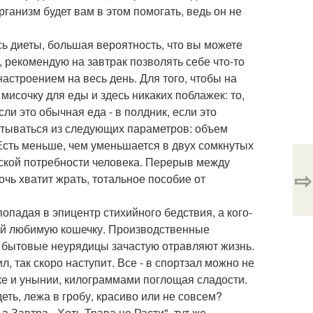
ганизм будет вам в этом помогать, ведь он не
ь диеты, большая вероятность, что вы можете
 рекомендую на завтрак позволять себе что-то
астроением на весь день. Для того, чтобы на
 мисочку для еды и здесь никаких поблажек: то,
сли это обычная еда - в полдник, если это
итываться из следующих параметров: объем
Есть меньше, чем уменьшается в двух сомкнутых
ческой потребности человека. Перерыв между
⇨
очь хватит жрать, тотальное пособие от
попадая в эпицентр стихийного бедствия, а кого-
ший любимую кошечку. Производственные
, бытовые неурядицы зачастую отравляют жизнь.
ил, так скоро наступит. Все - в спортзал можно не
оске и унынии, килограммами поглощая сладости.
еть, лежа в гробу, красиво или не совсем?
а Завтра - Хоть Трава не Расти", тут же