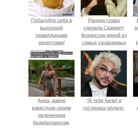
Побалуйте себя в
Ранняя слава
выходной
сделала Скарлетт
р
правильными
йоханссон одной из
рецептами!
самых узнаваемых
актрис голливуда,
но за глянцевым
фасадом
скрывалась
огромная
неуверенность.
Анна, давно
"Я тебе билет и
известная своим
гостиницу оплачу.
увлечением
бодибилдингом,
впервые
попробовала себя