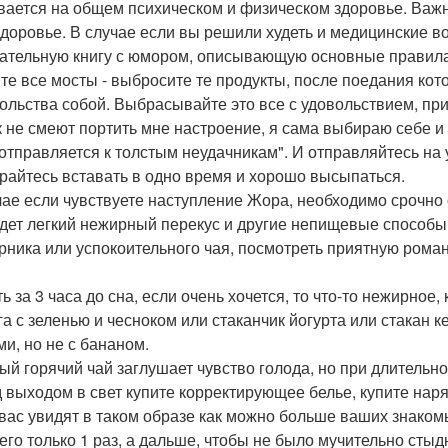
вается на общем психическом и физическом здоровье. Важн
здоровье. В случае если вы решили худеть и медицинские в
ательную книгу с юмором, описывающую основные правила
те все мосты - выбросите те продукты, после поедания кото
ольства собой. Выбрасывайте это все с удовольствием, при
к не смеют портить мне настроение, я сама выбираю себе и 
 отправляется к толстым неудачникам". И отправляйтесь на у
райтесь вставать в одно время и хорошо высыпаться.
чае если чувствуете наступление Жора, необходимо срочно
дет легкий нежирный перекус и другие непищевые способы,
рника или успокоительного чая, посмотреть приятную рома
ь за 3 часа до сна, если очень хочется, то что-то нежирное,
га с зеленью и чесноком или стаканчик йогурта или стакан
ми, но не с бананом.
ый горячий чай заглушает чувство голода, но при длительн
 выходом в свет купите корректирующее белье, купите на
 вас увидят в таком образе как можно больше ваших знакомы
 его только 1 раз, а дальше, чтобы не было мучительно сты