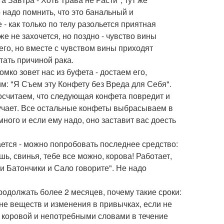
о надо помнить, что это банальный и
- как только по телу разольется приятная
же не захочется, но поздно - чувство вины
чего, но вместе с чувством вины приходят
тать причиной рака.
омко зовет нас из буфета - достаем его,
м: "Я Съем эту Конфету без Вреда для Себя".
осчитаем, что следующая конфета повредит и
учает. Все остальные конфеты выбрасываем в
много и если ему надо, оно заставит вас доесть
ется - можно попробовать последнее средство:
ешь, свинья, тебе все можно, корова! Работает,
и Батончики и Сало говорите". Не надо
продолжать более 2 месяцев, почему такие сроки:
ене веществ и изменения в привычках, если не
я коровой и непотребными словами в течение