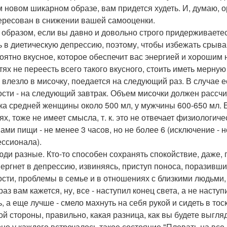
 новом шикарном образе, вам придется худеть. И, думаю, ор
ересован в снижении вашей самооценки.
 образом, если вы давно и довольно строго придерживаетес
ь в диетическую депрессию, поэтому, чтобы избежать срыва,
оятно вкусное, которое обеспечит вас энергией и хорошим н
тях не переесть всего такого вкусного, стоить иметь мерную
е влезло в мисочку, поедается на следующий раз. В случае е
ости - на следующий завтрак. Объем мисочки должен рассч
ка средней женщины около 500 мл, у мужчины 600-650 мл. 
ях, тоже не имеет смысла, т. к. это не отвечает физиологи
ами пищи - не менее 3 часов, но не более 6 (исключение - н
ссионала).
юди разные. Кто-то способен сохранять спокойствие, даже, 
вергнет в депрессию, извиняясь, приступ поноса, поразив
ости, проблемы в семье и в отношениях с близкими людьми
аз вам кажется, ну, все - наступил конец света, а не наступ
ь, а еще лучше - смело махнуть на себя рукой и сидеть в т
ой стороны, правильно, какая разница, как вы будете выгляд
но у каждого встречалось такое состояние "Плевать на все, 