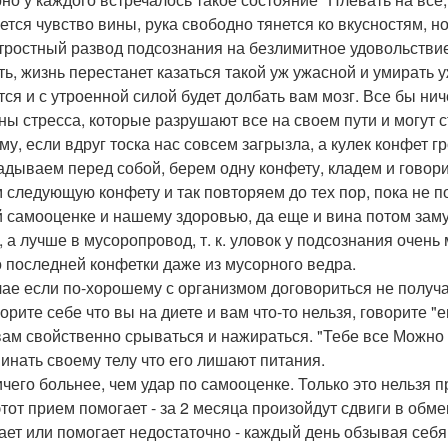
ется чувство вины, рука свободно тянется ко вкусностям, н
тростный развод подсознания на безлимитное удовольствие 
ть, жизнь перестанет казаться такой уж ужасной и умирать у
тся и с утроенной силой будет долбать вам мозг. Все бы ни
ны стресса, которые разрушают все на своем пути и могут с
у, если вдруг тоска нас совсем загрызла, а кулек конфет гр
адываем перед собой, берем одну конфету, кладем и говори
 следующую конфету и так повторяем до тех пор, пока не п
 самооценке и нашему здоровью, да еще и вина потом зам
, а лучше в мусоропровод, т. к. уловок у подсознания очень 
о последней конфетки даже из мусорного ведра.
чае если по-хорошему с организмом договориться не получа
орите себе что вы на диете и вам что-то нельзя, говорите "
вам свойственно срываться и нажираться. "Тебе все Можно 
инать своему телу что его лишают питания.
ичего больнее, чем удар по самооценке. Только это нельзя 
этот прием помогает - за 2 месяца произойдут сдвиги в обм
ает или помогает недостаточно - каждый день обзывая себ