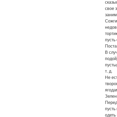
сказы
свое 
заним
Сожги
недов
торти
пусть
Поста
В слу
подой
пусты
т. д.
Не ест
творо
ягода
Зелен
Перед
пусть
одеть