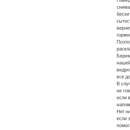
снима
бесхи
сытос
верне
гормо
Поэтом
раскл
Берем
нашей
ведро
все д
В слу
не гов
если 
напом
Нет н
если 
помог