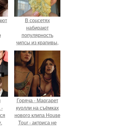
ают
В соцсетях
набирают
о
популярность
чипсы из крапивы,
которые
пользователи в
комментариях
называют
неожиданно
вкусными.
и
Горяча - Маргарет
 -
куолли на съёмках
тся
нового клипа House
.
Tour - актриса не
только появилась в
кадре, но и