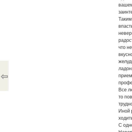
вашем
заинт
Таким
впаст
невер
радос
что н
вкусн
желуд
ладон
⇦
прием
профе
Все л
то по
трудн
Иной р
ходит
С одн
Навер