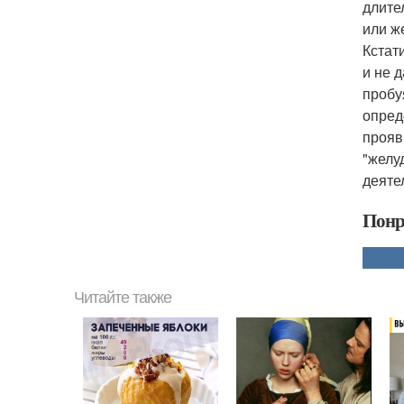
длите
или ж
Кстат
и не 
пробу
опред
прояв
"желу
деяте
Понр
Читайте также