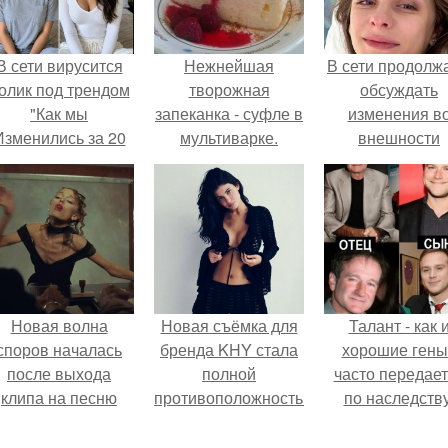
В сети вирусится
Нежнейшая
В сети продолж
олик под трендом
творожная
обсуждать
"Как мы
запеканка - суфле в
изменения в
Изменились за 20
мультиварке.
внешности
лет".
актрисы.
Новая волна
Новая съёмка для
Талант - как 
споров началась
бренда KHY стала
хорошие гены
после выхода
полной
часто передае
клипа на песню
противоположностью
по наследству
Petal.
образу, с которым
кайли