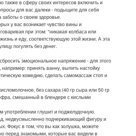
о также в сферу своих интересов включить и
опросы для вас далеки - подыщите для себя
 заботы о своем здоровье.
рых у вас возникает чувство вины и
говаривая при этом: "никакая колбаса или
жизнь и еду, соответствующую этой жизни. А эта
лицу погулять без денег.
 сбросить эмоциональное напряжение - для этого
 например: принять ванну, выпить настойку
нтическую комедию, сделать самомассаж стоп и
 кисломолочное, без сахара (40 гр сыра или 50 гр
 кефра, смешанный в блендере с кислыми
ом употреблении глушит и поджелудочную.
ряд, недвусмысленно подчеркивающий фигуру и
х. Фокус в том, что вы как золушка, можете
дно перед знакомыми, которые вас видели в