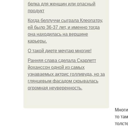
белка для женщин или опасный
продукт
Когда беллуччи сыграла Клеопатру,
ей было 36-37 лет, и именно тогда
она находилась на вершине
карьеры.
О такой диете мечтаю многие!
Ранняя слава сделала Скарлетт
йоханссон одной из самых
узнаваемых актрис голливуда, но за
глянцевым фасадом скрывалась
огромная неуверенность.
Многи
то та
толст