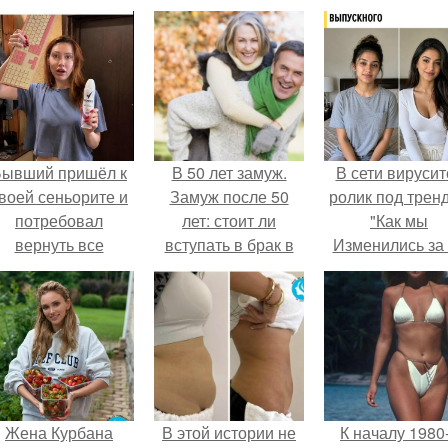
Бывший пришёл к
В 50 лет замуж.
В сети вирусит
воей сеньорите и
Замуж после 50
ролик под трен
потребовал
лет: стоит ли
"Как мы
вернуть все
вступать в брак в
Изменились за
подарки.
таком возрасте
лет".
Жена Курбана
В этой истории не
К началу 1980