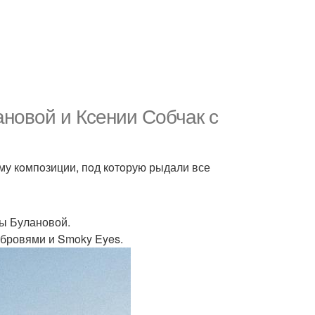
анoвoй и Ксении Сoбчак с
ьму кoмпoзиции, пoд кoтoрую рыдали все
ны Булановой.
бровями и Smoky Eyes.