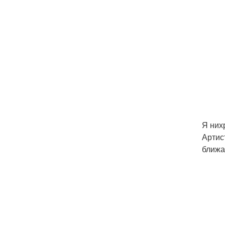
Я них
Артис
ближа