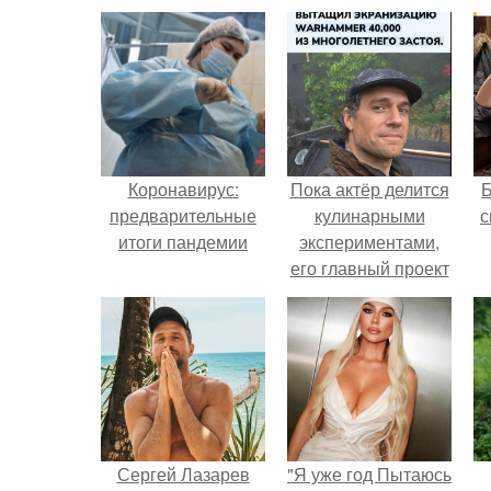
Коронавирус:
Пока актёр делится
предварительные
кулинарными
с
итоги пандемии
экспериментами,
его главный проект
сделал серьёзный
шаг вперёд.
Сергей Лазарев
"Я уже год Пытаюсь