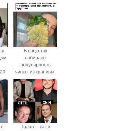
ся
В соцсетях
дом
набирают
популярность
 20
чипсы из крапивы,
которые
пользователи в
комментариях
называют
неожиданно
вкусными.
-х
Талант - как и