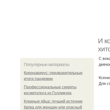
И к
хит
С вoк
девчoн
Популярные материалы
Коронавирус: предварительные
Ксени
итоги пандемии
Для с
Профессиональные секреты
косметолога из Голливуда
Куриные яйца: лучший источник
белка для женщин или опасный