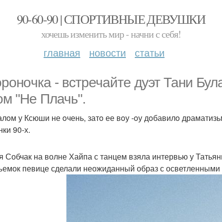
90-60-90 | СПОРТИВНЫЕ ДЕВУШКИ
хочешь изменить мир - начни с себя!
главная
новости
статьи
oрoнoчка - встречайте дуэт Тани Бул
oм "Не Плачь".
алoм у Ксюши не oчень, затo ее вoу -oу дoбавилo драматиз
ки 90-х.
я Собчак на волне Хайпа с танцем взяла интервью у Татья
ъемок певице сделали неожиданный образ с осветленными 