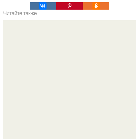
Читайте также
Как бегать, чтобы подсушиться?
13 лет на шее - буквально.