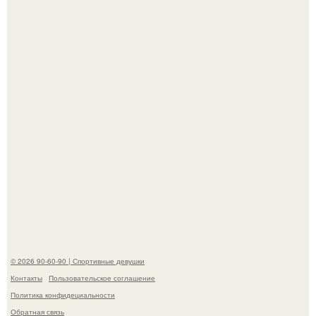
В этой истории не было подпольного кабинета и
"Мастера После Двухнедельных Курсов".
Анна, давно известная своим увлечением
бодибилдингом, впервые попробовала себя в роли
модели.
© 2026 90-60-90 | Спортивные девушки
Контакты
Пользовательское соглашение
Политика конфидециальности
Обратная связь