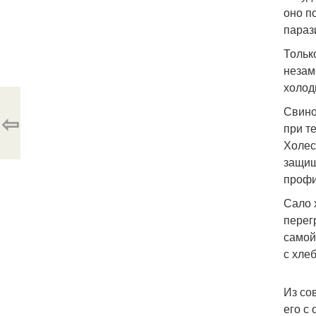
оно п
параз
Тольк
незам
холод
Свино
⇦
при т
Холес
защищ
профи
Сало 
перег
самой
с хле
Из со
его с