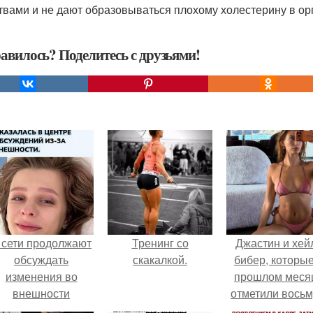
твами и не дают образовываться плохому холестерину в ор
авилось? Поделитесь с друзьями!
 сети продолжают
Тренинг со
Джастин и хей
обсуждать
скакалкой.
бибер, которые
изменения во
прошлом меся
внешности
отметили вось
актрисы.
годовщину