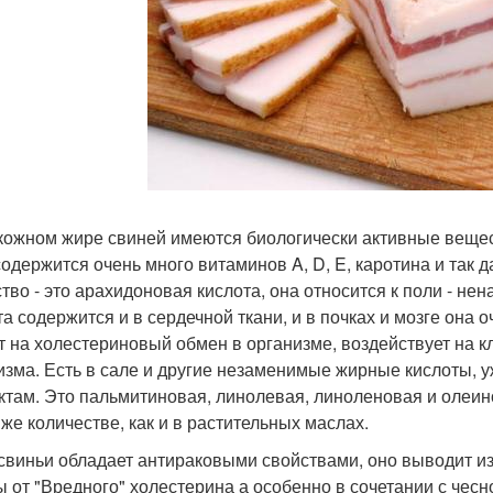
кожном жире свиней имеются биологически активные веществ
содержится очень много витаминов A, D, E, каротина и так 
тво - это арахидоновая кислота, она относится к поли - 
та содержится и в сердечной ткани, и в почках и мозге она 
т на холестериновый обмен в организме, воздействует на 
изма. Есть в сале и другие незаменимые жирные кислоты, 
ктам. Это пальмитиновая, линолевая, линоленовая и олеино
 же количестве, как и в растительных маслах.
свиньи обладает антираковыми свойствами, оно выводит и
ы от "Вредного" холестерина а особенно в сочетании с чесн