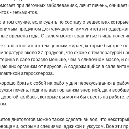
омогает при лёгочных заболеваниях, лечит печень, очищает 
итов - гельминтов.
о в том случае, если судить по составу о веществах которы
енимым продуктом для улучшения иммунитета и поддержани
ные времена года. С салом может сравниться лишь тюлений 
е сало относится к тем ценным жирам, которые быстрее ос
емпературе около 37 градусов, что схоже с температурой на
терина в сале гораздо меньше, чем в сливочном масле, и о
ающих организм от вирусов. А содержащийся в сале витами
лактикой атеросклероза.
хорошо брать с собой на работу для перекусывания в рабоч
ружая печень, подпитывает организм энергией, да и вообще
 дорогой колбасы, которые вы могли бы съесть на работе, е
бом.
ветов диетологов можно также сделать вывод, что некоторы
 овощами, острыми специями, аджикой и уксусом. Все эти 