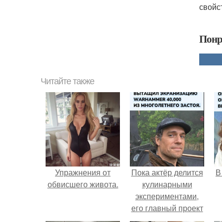
свойс
Понр
Читайте также
Упражнения от
Пока актёр делится
В
обвисшего живота.
кулинарными
экспериментами,
его главный проект
сделал серьёзный