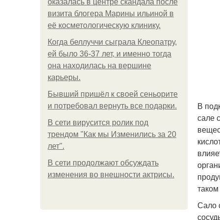
оказалась в центре скандала после
визита блогера Марины ильиной в
её косметологическую клинику.
Когда беллуччи сыграла Клеопатру,
ей было 36-37 лет, и именно тогда
она находилась на вершине
карьеры.
Бывший пришёл к своей сеньорите
В под
и потребовал вернуть все подарки.
сале 
В сети вирусится ролик под
вещес
трендом "Как мы Изменились за 20
кисло
лет".
влияе
В сети продолжают обсуждать
орган
изменения во внешности актрисы.
проду
таком
Сало 
сосуд