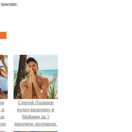
ганизме.
ли
Сергей Лазарев
 в
купил квартиру в
це
Майами за 1
мую
миллион долларов.