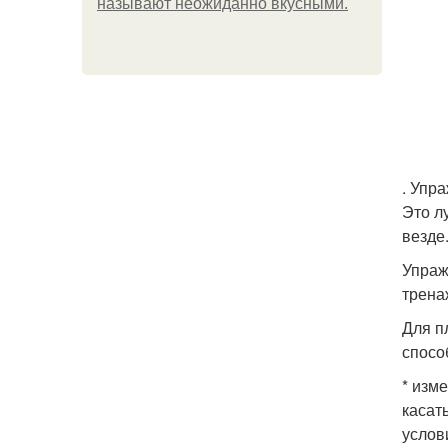
называют неожиданно вкусными.
. Упр
Это л
везде
Упраж
трена
Для п
спосо
* изм
касат
услов