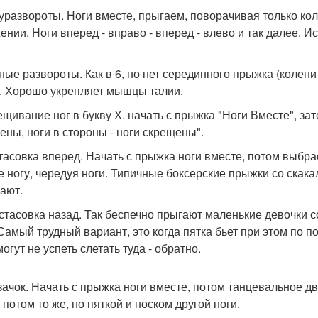
луразвороты. Ноги вместе, прыгаем, поворачивая только ко
ении. Ноги вперед - вправо - вперед - влево и так далее. 
.
лные развороты. Как в 6, но нет серединного прыжка (колен
. Хорошо укрепляет мышцы талии.
рещивание ног в букву Х. начать с прыжка "Ноги Вместе", за
ены, ноги в стороны - ноги скрещены".
стасовка вперед. Начать с прыжка ноги вместе, потом выб
е ногу, чередуя ноги. Типичные боксерские прыжки со скак
ают.
астасовка назад. Так беспечно прыгают маленькие девочки со
 Самый трудный вариант, это когда пятка бьет при этом по п
огут не успеть слетать туда - обратно.
азачок. Начать с прыжка ноги вместе, потом танцевальное д
 потом то же, но пяткой и носком другой ноги.