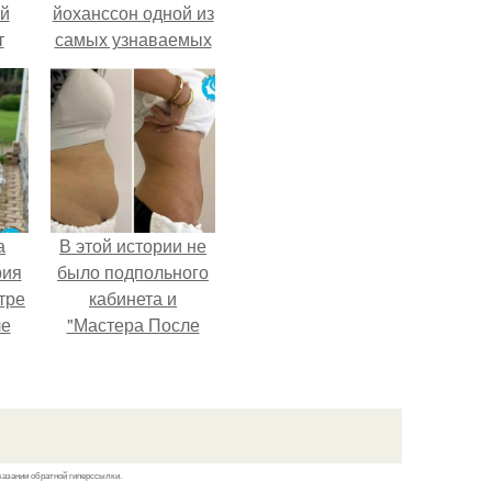
ей
йоханссон одной из
т
самых узнаваемых
актрис голливуда,
но за глянцевым
фасадом
скрывалась
огромная
неуверенность.
а
В этой истории не
рия
было подпольного
тре
кабинета и
ле
"Мастера После
а
Двухнедельных
й в
Курсов".
кую
казании обратной гиперссылки.