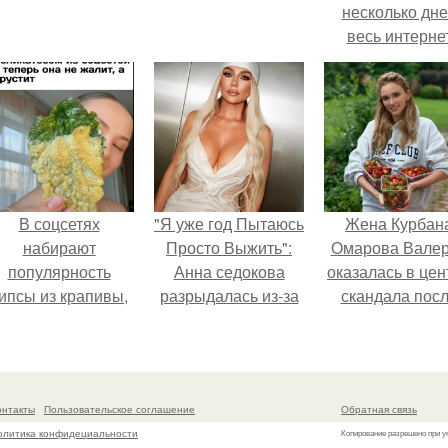
несколько дн
весь интерне
облетел.
В соцсетях
"Я уже год Пытаюсь
Жена Курбан
набирают
Просто Выжить":
Омарова Вале
популярность
Анна седокова
оказалась в цен
ипсы из крапивы,
разрыдалась из-за
скандала пос
которые
жесткой травли и
визита блогер
пользователи в
проклятий в сети.
Марины ильино
комментариях
её
называют
косметологичес
онтакты
Пользовательское соглашение
Обратная связь
неожиданно
клинику.
олитика конфидециальности
Копирование разрешено при у
вкусными.