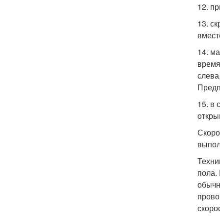
12. п
13. с
вмест
14. м
время
слева
Предп
15. в
откры
Скоро
выпол
Техни
пола.
обычн
прово
скоро