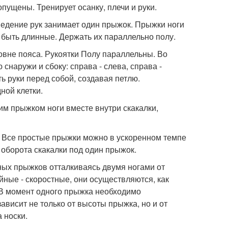
опущены. Тренирует осанку, плечи и руки.
ведение рук занимает один прыжок. Прыжки ноги
 быть длинные. Держать их параллельно полу.
ровне пояса. Рукоятки Полу параллельны. Во
снаружи и сбоку: справа - слева, справа -
ь руки перед собой, создавая петлю.
ной клетки.
ним прыжком ноги вместе внутри скакалки,
 Все простые прыжки можно в ускоренном темпе
оборота скакалки под один прыжок.
ных прыжков отталкиваясь двумя ногами от
йные - скоростные, они осуществляются, как
 В момент одного прыжка необходимо
висит не только от высоты прыжка, но и от
 носки.