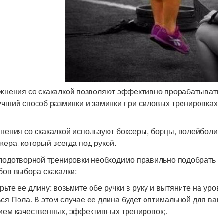
ажнения со скакалкой позволяют эффективно прорабатывать
учший способ разминки и заминки при силовых тренировках
.
нения со скакалкой используют боксеры, борцы, волейболи
жера, который всегда под рукой.
лодотворной тренировки необходимо правильно подобрать 
бов выбора скакалки:
ерьте ее длину: возьмите обе ручки в руку и вытяните на ур
ься Пола. В этом случае ее длина будет оптимальной для в
ием качественных, эффективных тренировок;.