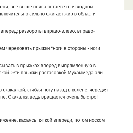
лени, все выше пояса остается в исходном
Исключительно сильно сжигает жир в области
и вперед: развороты вправо-влево, вправо-
тем чередовать прыжки "ноги в стороны - ноги
расывать в прыжках вперед выпрямленную в
алкой. Эти прыжки растасовкой Мухаммеда али
 скакалкой, сгибая ногу назад в колене, чередуя
опе. Скакалка ведь вращается очень быстро!
вижение, касаясь пяткой впереди, потом носком