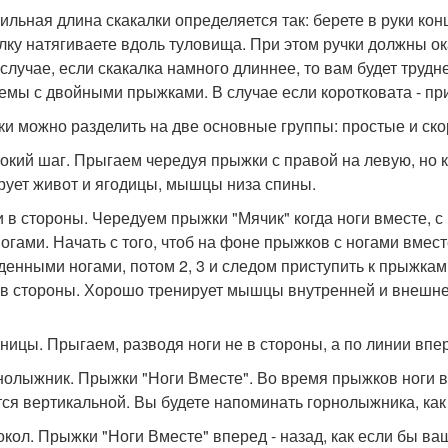
вильная длина скакалки определяется так: берете в руки кон
лку натягиваете вдоль туловища. При этом ручки должны ок
 случае, если скакалка намного длиннее, то вам будет труд
емы с двойными прыжками. В случае если коротковата - пр
и можно разделить на две основные группы: простые и ско
сокий шаг. Прыгаем чередуя прыжки с правой на левую, но
рует живот и ягодицы, мышцы низа спины.
ги в стороны. Чередуем прыжки "Мячик" когда ноги вместе,
ногами. Начать с того, чтоб на фоне прыжков с ногами вмес
денными ногами, потом 2, 3 и следом приступить к прыжкам
и в стороны. Хорошо тренирует мышцы внутренней и внешне
жницы. Прыгаем, разводя ноги не в стороны, а по линии впер
рнолыжник. Прыжки "Ноги Вместе". Во время прыжков ноги в
тся вертикальной. Вы будете напоминать горнолыжника, как
локол. Прыжки "Ноги Вместе" вперед - назад, как если бы в