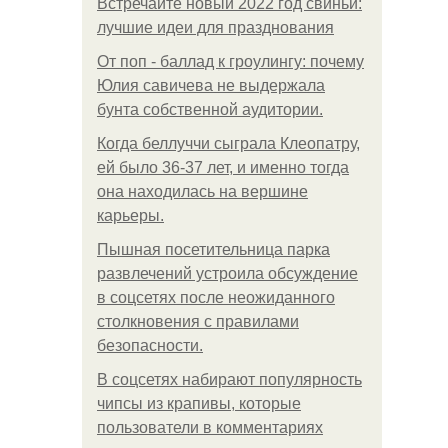
Встречайте новый 2022 год свиньи:
лучшие идеи для празднования
От поп - баллад к гроулингу: почему
Юлия савичева не выдержала
бунта собственной аудитории.
Когда беллуччи сыграла Клеопатру,
ей было 36-37 лет, и именно тогда
она находилась на вершине
карьеры.
Пышная посетительница парка
развлечений устроила обсуждение
в соцсетях после неожиданного
столкновения с правилами
безопасности.
В соцсетях набирают популярность
чипсы из крапивы, которые
пользователи в комментариях