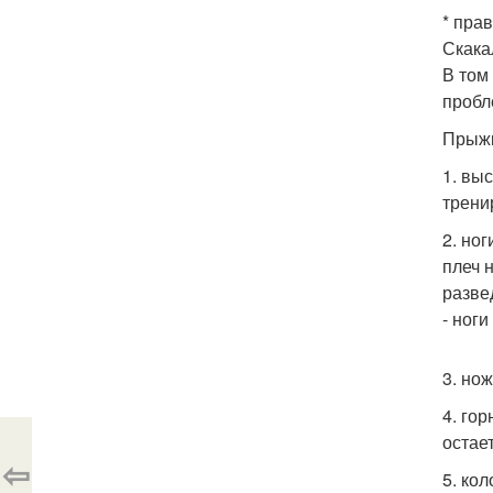
* пра
Скака
В том
пробл
Прыжк
1. вы
трени
2. но
плеч 
разве
- ног
3. но
4. го
остае
⇦
5. ко