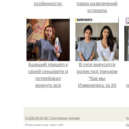
особенности.
парка развлечений
устроила
обсуждение в
соцсетях после
неожиданного
столкновения с
правилами
безопасности.
Бывший пришёл к
В сети вирусится
своей сеньорите и
ролик под трендом
потребовал
"Как мы
вернуть все
Изменились за 20
ч
подарки.
лет".
© 2026 90-60-90 | Спортивные девушки
К
П
Хочешь изменить мир - начни с себя!