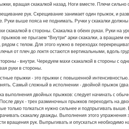
рыжки, вращая скакалкой назад. Ноги вместе. Плечи сильно 
крещивание рук. Скрещивание занимает один прыжок, и раз
е. Руки выше пояса не поднимать. Ручки у скакалки должны
ахи скакалкой в стороны. Скакалка в обеих руках. Руки на у
 прыжков не прыгаем "Внутри" арки скакалки, а вращаем ею 
, рядом с телом. Для этого нужно в переходах перекрещиват
лечья от плеч до локтя остаются вертикальными, вдоль груд
 стороны - внутри. Чередуем махи скакалкой в стороны с од
вая руки в стороны.
стные прыжки - это прыжки с повышенной интенсивностью.
нять. Самый сложный в исполнении - двойной прыжок (два 
ка выполнения двойных прыжков: следует начинать с обыч
 После двух - трех разминочных прыжков переходить на дво
ые только толкаться нужно сильнее и подпрыгивать выше.
рачивать скакалку дважды. Выполнения этого упражнения за
сти вращения рук. Выпрыгивать и опускаться необходимо на