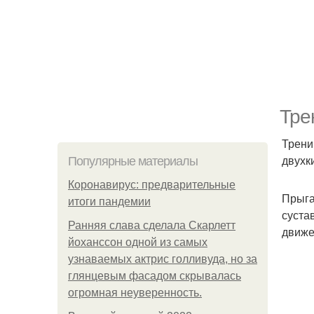
Тре
Трени
двухк
Популярные материалы
Коронавирус: предварительные
Прыга
итоги пандемии
суста
Ранняя слава сделала Скарлетт
движ
йоханссон одной из самых
узнаваемых актрис голливуда, но за
глянцевым фасадом скрывалась
огромная неуверенность.