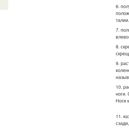
6. по
полож
талии
7. по
влево
8. ск
скрещ
9. ра
колен
назыв
10. р
ноги.
Ноги м
11. к
сзади,