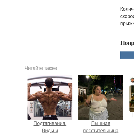
Колич
скоро
прыжк
Понр
Читайте также
Подтягивания.
Пышная
Виды и
посетительница