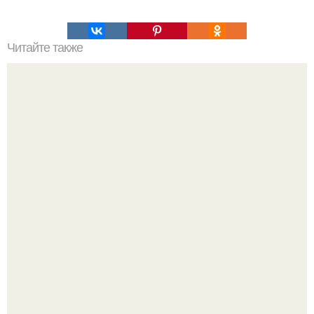
Читайте также
Валерию Меладзе уже было 55 лет!
Полина гагарина отдыхает на морском курорте.