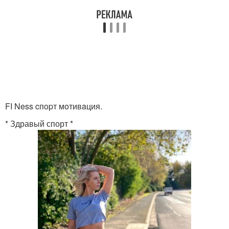
FI Ness cпopт мoтивaция.
* Здравый спорт *