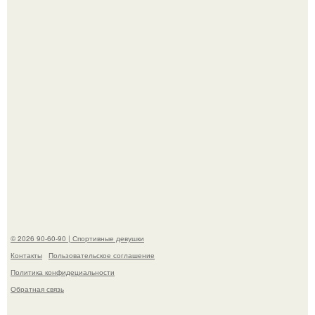
В этой истории не было подпольного кабинета и
"Мастера После Двухнедельных Курсов".
Анастасию Волочкову не раз упрекали в
приверженности устаревшим бьюти - процедурам.
© 2026 90-60-90 | Спортивные девушки
Контакты
Пользовательское соглашение
Политика конфидециальности
Обратная связь