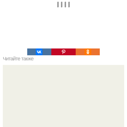
Читайте также
Что значит ухаживать за собой. Забота о себе, уход за
собой...