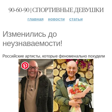
90-60-90 | СПОРТИВНЫЕ ДЕВУШКИ
главная
новости
статьи
Изменились до
неузнаваемости!
Российские артисты, которые феноменально похудели