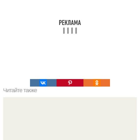
Читайте также