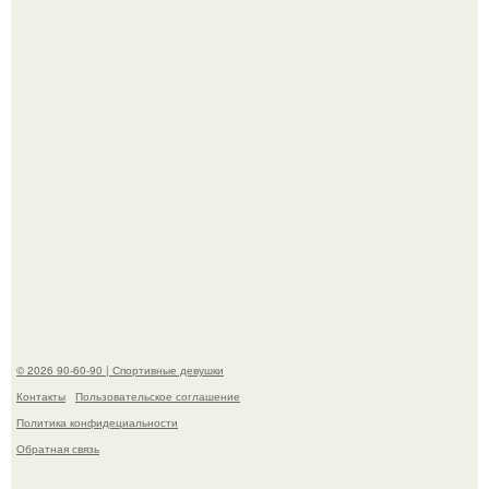
скандала после визита блогера Марины ильиной в её
косметологическую клинику.
В этой истории не было подпольного кабинета и
"Мастера После Двухнедельных Курсов".
© 2026 90-60-90 | Спортивные девушки
Контакты
Пользовательское соглашение
Политика конфидециальности
Обратная связь