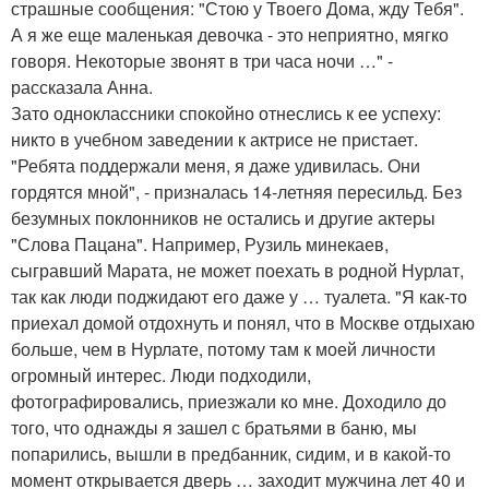
страшные сообщения: "Стою у Твоего Дома, жду Тебя".
А я же еще маленькая девочка - это неприятно, мягко
говоря. Некоторые звонят в три часа ночи …" -
рассказала Анна.
Зато одноклассники спокойно отнеслись к ее успеху:
никто в учебном заведении к актрисе не пристает.
"Ребята поддержали меня, я даже удивилась. Они
гордятся мной", - призналась 14-летняя пересильд. Без
безумных поклонников не остались и другие актеры
"Слова Пацана". Например, Рузиль минекаев,
сыгравший Марата, не может поехать в родной Нурлат,
так как люди поджидают его даже у … туалета. "Я как-то
приехал домой отдохнуть и понял, что в Москве отдыхаю
больше, чем в Нурлате, потому там к моей личности
огромный интерес. Люди подходили,
фотографировались, приезжали ко мне. Доходило до
того, что однажды я зашел с братьями в баню, мы
попарились, вышли в предбанник, сидим, и в какой-то
момент открывается дверь … заходит мужчина лет 40 и