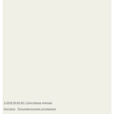
Анастасию Волочкову не раз упрекали в
приверженности устаревшим бьюти - процедурам.
Когда беллуччи сыграла Клеопатру, ей было 36-37 лет, и
именно тогда она находилась на вершине карьеры.
© 2026 90-60-90 | Спортивные девушки
Контакты
Пользовательское соглашение