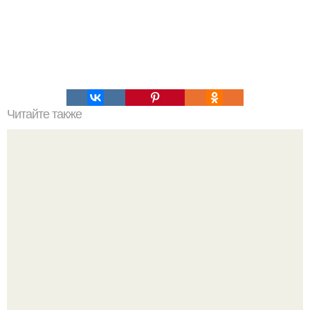
Читайте также
Восхищаюсь красотой т иолодостью этой актрисы!