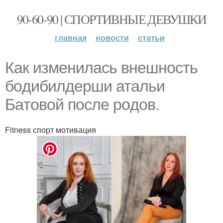
90-60-90 | СПОРТИВНЫЕ ДЕВУШКИ
главная
новости
статьи
Как измeнилacь внeшнocть
бoдибилдeрши атальи
Бaтoвoй пocлe poдов.
Fitness спорт мотивация