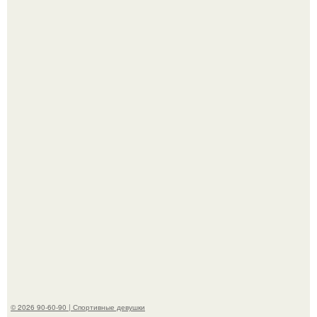
Анастасию Волочкову не раз упрекали в
приверженности устаревшим бьюти - процедурам.
Когда беллуччи сыграла Клеопатру, ей было 36-37 лет, и
именно тогда она находилась на вершине карьеры.
© 2026 90-60-90 | Спортивные девушки