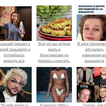
Бывший пришёл к
Всё что вы хотели
В сети продолж
воей сеньорите и
знать о
обсуждать
потребовал
безуглеводке но
изменения в
вернуть все
боялись спросить.
внешности
подарки.
актрисы.
"Я тебе билет и
К началу 1980-х
Талант - как 