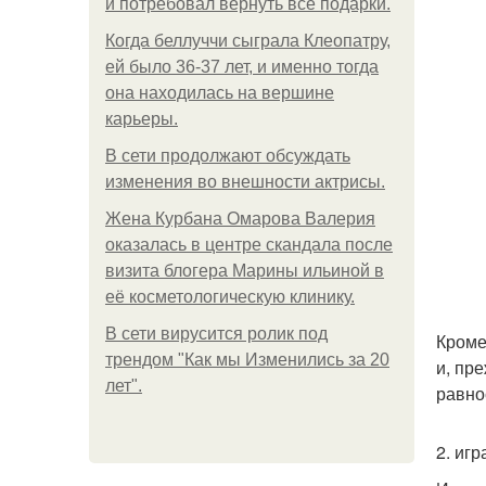
и потребовал вернуть все подарки.
Когда беллуччи сыграла Клеопатру,
ей было 36-37 лет, и именно тогда
она находилась на вершине
карьеры.
В сети продолжают обсуждать
изменения во внешности актрисы.
Жена Курбана Омарова Валерия
оказалась в центре скандала после
визита блогера Марины ильиной в
её косметологическую клинику.
В сети вирусится ролик под
Кроме
трендом "Как мы Изменились за 20
и, пр
лет".
равно
2. иг