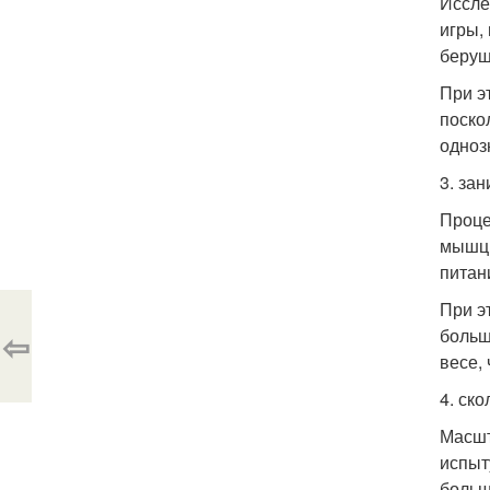
Иссле
игры,
берущ
При э
поско
одноз
3. за
Проце
мышц 
питан
При э
⇦
больш
весе, 
4. ск
Масшт
испыт
больш