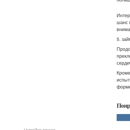
Интер
шанс 
внима
5. за
Продо
прекл
серде
Кроме
испыт
форме
Понр