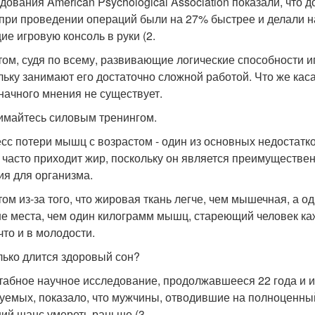
дования American Psychological Association показали, что 
 при проведении операций были на 27% быстрее и делали н
ие игровую консоль в руки (2.
том, судя по всему, развивающие логические способности и
льку занимают его достаточно сложной работой. Что же каса
начного мнения не существует.
нимайтесь силовым тренингом.
сс потери мышц с возрастом - один из основных недостатко
часто приходит жир, поскольку он является преимуществе
ия для организма.
том из-за того, что жировая ткань легче, чем мышечная, а
е места, чем один килограмм мышц, стареющий человек ка
что и в молодости.
олько длится здоровый сон?
абное научное исследование, продолжавшееся 22 года и и
уемых, показало, что мужчины, отводившие на полноценный
ий шанс умереть раньше (3.