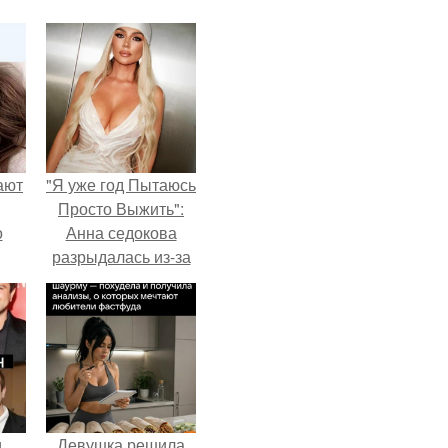
ают
"Я уже год Пытаюсь
Просто Выжить":
о
Анна седокова
разрыдалась из-за
жесткой травли и
проклятий в сети.
и
Девушка решила