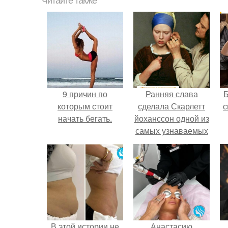
Читайте также
9 причин по
Ранняя слава
которым стоит
сделала Скарлетт
с
начать бегать.
йоханссон одной из
самых узнаваемых
актрис голливуда,
но за глянцевым
фасадом
скрывалась
огромная
неуверенность.
В этой истории не
Анастасию