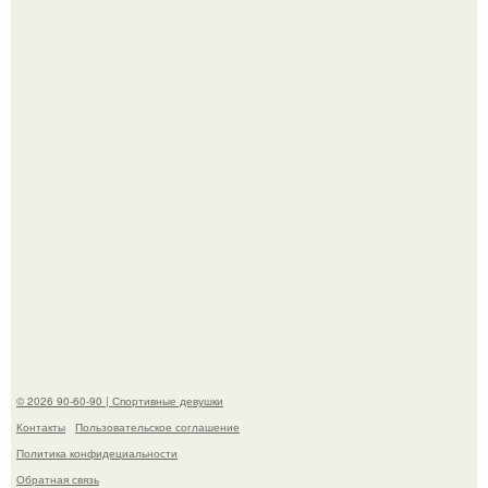
мудрой супругой вероятность скоропостижной смерти
якобы на 46% ниже.
В стране зафиксировали аномальный психологический
сдвиг: переоценка ценностей и жесткая депрессия
теперь настигают парней на 10 лет раньше.
© 2026 90-60-90 | Спортивные девушки
Контакты
Пользовательское соглашение
Политика конфидециальности
Обратная связь