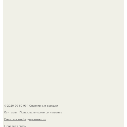
К началу 1980-х Кристи бринкли стала лицом
американского моделинга и главным воплощением
естественной привлекательности.
Талант - как и хорошие гены - часто передается по
наследству.
© 2026 90-60-90 | Спортивные девушки
Контакты
Пользовательское соглашение
Политика конфидециальности
Обратная связь