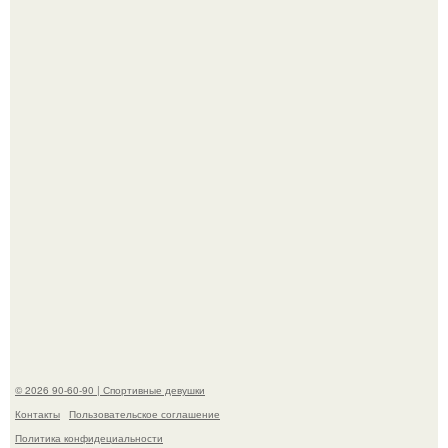
К началу 1980-х Кристи бринкли стала лицом
американского моделинга и главным воплощением
естественной привлекательности.
Горяча - Маргарет куолли на съёмках нового клипа
House Tour - актриса не только появилась в кадре, но и
выступила в роли сорежиссёра проекта.
© 2026 90-60-90 | Спортивные девушки
Контакты
Пользовательское соглашение
Политика конфидециальности