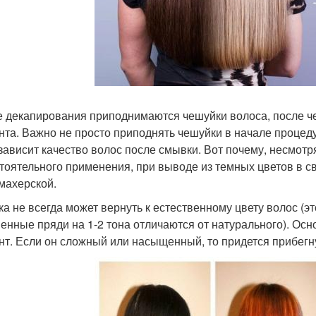
е декапирования приподнимаются чешуйки волоса, после ч
нта. Важно не просто приподнять чешуйки в начале процеду
 зависит качество волос после смывки. Вот почему, несмот
тоятельного применения, при выводе из темных цветов в св
махерской.
а не всегда может вернуть к естественному цвету волос (эт
енные пряди на 1-2 тона отличаются от натурального). Осн
нт. Если он сложный или насыщенный, то придется прибегн