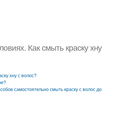
ловиях. Как смыть краску хну
аску хну с волос?
ое?
особов самостоятельно смыть краску с волос до