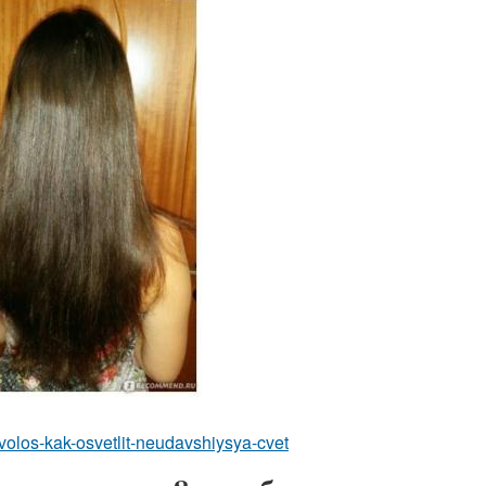
-volos-kak-osvetlit-neudavshiysya-cvet