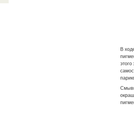
В ход
пигме
этого
самос
парик
Смывк
окраш
пигме