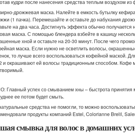
отав кудри после нанесения средства теплым воздухом из 
ирно-дрожжевая маска. Налейте в емкость бутылку кефира
жжи (1 пачка). Перемешайте и оставьте до набухания дрожж
авьте на два часа. Достигнуть эффекта обычно получается н
овая маска. С помощью блендера взбейте в кашицу несколь
ашенные хной и оставьте на 20-30 минут. После чего про
ейная маска. Если нужно не осветлить волосы, окрашенные
енок, то лучше всего воспользоваться кофейной маской. Д
 2 и окрашивают ей волосы традиционным способом. Кофе м
творимый.
: Главный успех со смыванием хны – быстрота принятия м
руднее ее потом будет смыть.
натуральные средства не помогли, то можно воспользоват
мендовали продукты компаний Estel, Colorianne Brelil, Saler
шая смывка для волос в домашних усло