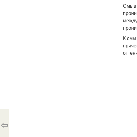
Смывк
прони
между
прони
К смы
приче
оттен
⇦