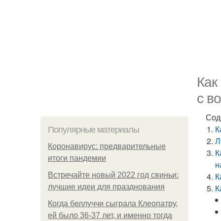
Как
с в
Сод
К
Популярные материалы
Л
Коронавирус: предварительные
К
итоги пандемии
н
Встречайте новый 2022 год свиньи:
К
лучшие идеи для празднования
К
Когда беллуччи сыграла Клеопатру,
ей было 36-37 лет, и именно тогда