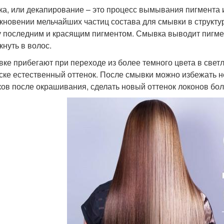
а, или декапирование – это процесс вымывания пигмента и
кновении мельчайших частиц состава для смывки в структу
 последним и красящим пигментом. Смывка выводит пигмент
кнуть в волос.
вке прибегают при переходе из более темного цвета в свет
ске естественный оттенок. После смывки можно избежать 
ков после окрашивания, сделать новый оттенок локонов бо