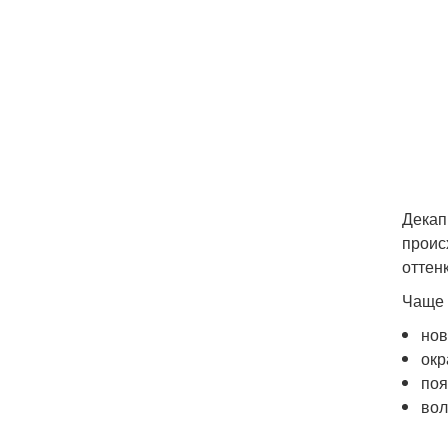
Декап
проис
оттенк
Чаще 
нов
окр
поя
вол