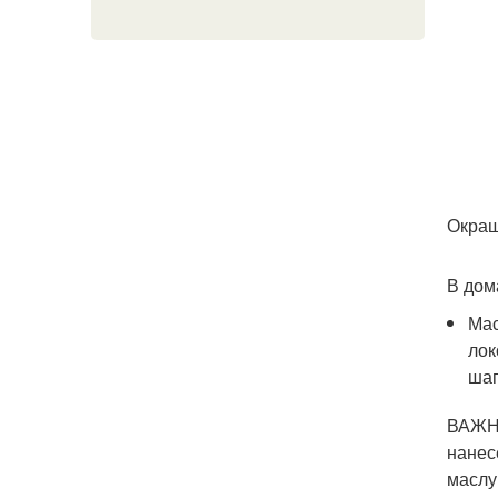
Окраш
В дом
Мас
лок
шап
ВАЖНО
нанес
маслу