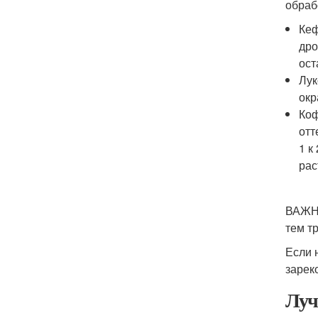
обраб
Кеф
дро
ост
Лук
окр
Коф
отт
1 к
рас
ВАЖНО
тем т
Если 
зареко
Луч