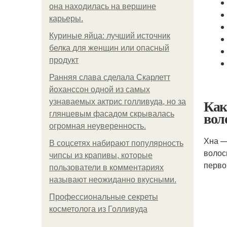
она находилась на вершине
карьеры.
Куриные яйца: лучший источник
белка для женщин или опасный
продукт
Ранняя слава сделала Скарлетт
йоханссон одной из самых
Как
узнаваемых актрис голливуда, но за
вол
глянцевым фасадом скрывалась
огромная неуверенность.
Хна —
В соцсетях набирают популярность
волос
чипсы из крапивы, которые
перво
пользователи в комментариях
называют неожиданно вкусными.
Профессиональные секреты
косметолога из Голливуда