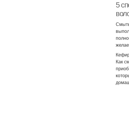
5 сп
вол
Смыть
выпол
полно
желае
Кефир
Как с
приоб
котор
домаш