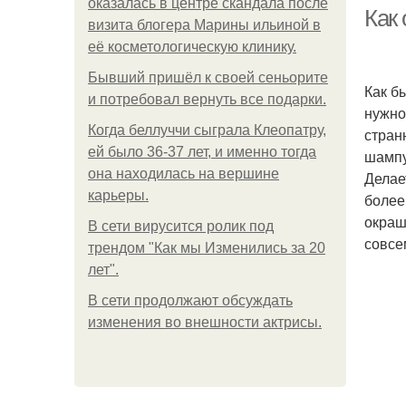
оказалась в центре скандала после
Как 
визита блогера Марины ильиной в
её косметологическую клинику.
Бывший пришёл к своей сеньорите
Как б
и потребовал вернуть все подарки.
нужно
Когда беллуччи сыграла Клеопатру,
стран
ей было 36-37 лет, и именно тогда
шампу
она находилась на вершине
Делае
карьеры.
более
окраш
В сети вирусится ролик под
совсе
трендом "Как мы Изменились за 20
лет".
В сети продолжают обсуждать
изменения во внешности актрисы.