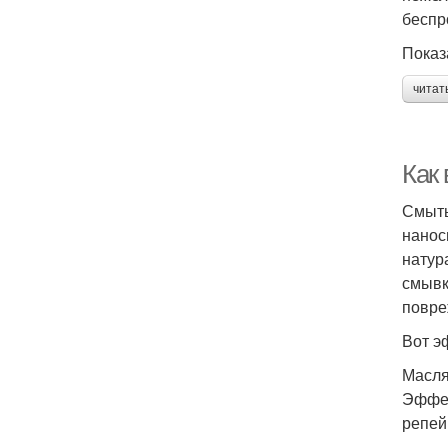
беспр
Показ
читат
Как 
Смыть
нанос
натур
смывк
повре
Вот э
Масля
Эффек
репей