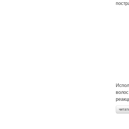
постр
Испол
волос
реакц
читат