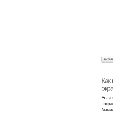
читат
Как
окр
Если 
покра
Аммиа