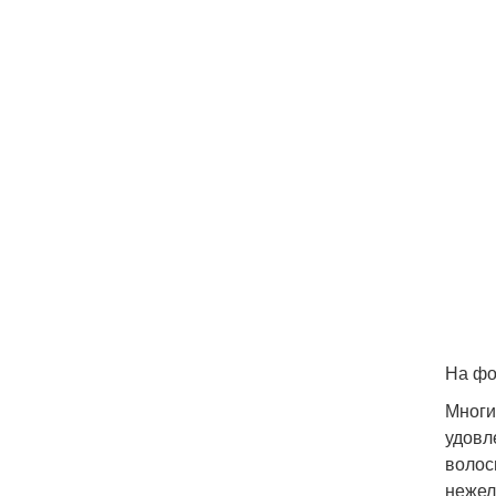
На фо
Многи
удовл
волос
нежел