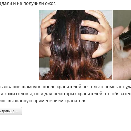
адали и не получили ожог.
ьзование шампуня после красителей не только помогает уда
 и кожи головы, но и для некоторых красителей это обязат
ию, вызванную применением красителя.
ь дальше →