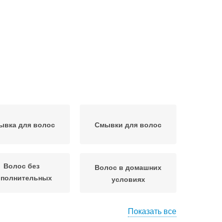
ывка для волос
Смывки для волос
Волос без
Волос в домашних
полнительных
условиях
средств
Показать все
олос в блонд
Волос без вреда