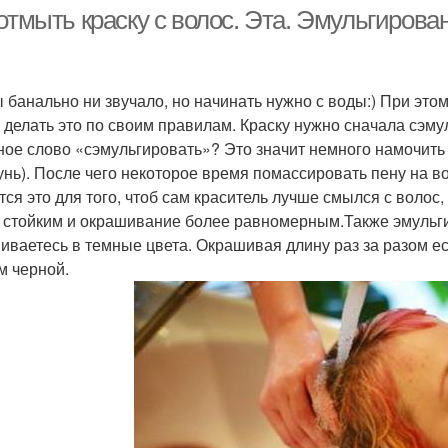
отмыть краску с волос. Эта. Эмульгирова
Хна с волос
Черные волосы
ы банально ни звучало, но начинать нужно с воды:) При это
 делать это по своим правилам. Краску нужно сначала сэмул
ное слово «сэмульгировать»? Это значит немного намочить в
нь). После чего некоторое время помассировать пену на во
тся это для того, чтоб сам краситель лучше смылся с волос,
 стойким и окрашивание более равномерным.Также эмульг
иваетесь в темные цвета. Окрашивая длину раз за разом ес
м черной.