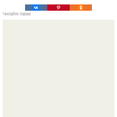
Читайте также
Очень вкусно и полезно.
Пышная посетительница парка развлечений устроила