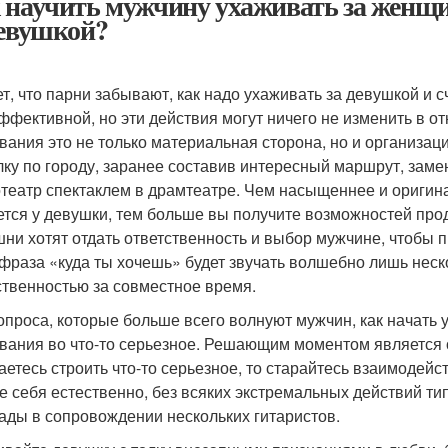
 научить мужчину ухаживать за женщи
девушкой?
т, что парни забывают, как надо ухаживать за девушкой и
ффективной, но эти действия могут ничего не изменить в о
вания это не только материальная сторона, но и организац
лку по городу, заранее составив интересный маршрут, зам
отеатр спектаклем в драмтеатре. Чем насыщеннее и оригин
ется у девушки, тем больше вы получите возможностей пр
ни хотят отдать ответственность и выбор мужчине, чтобы 
фраза «куда ты хочешь» будет звучать волшебно лишь нескол
ственностью за совместное время.
опроса, которые больше всего волнуют мужчин, как начать 
вания во что-то серьезное. Решающим моментом является о
аетесь строить что-то серьезное, то старайтесь взаимодейс
е себя естественно, без всяких экстремальных действий тип
ады в сопровождении нескольких гитаристов.