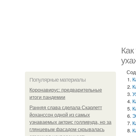
Как
уха
Сод
К
Популярные материалы
К
Коронавирус: предварительные
У
итоги пандемии
К
Ранняя слава сделала Скарлетт
К
йоханссон одной из самых
Э
узнаваемых актрис голливуда, но за
К
глянцевым фасадом скрывалась
К