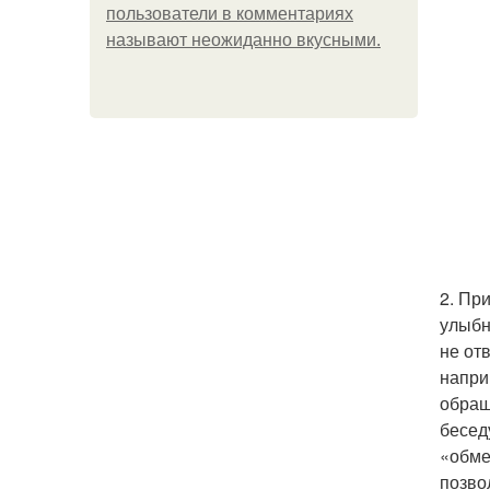
пользователи в комментариях
называют неожиданно вкусными.
2. Пр
улыбн
не от
напри
обращ
бесед
«обме
позво