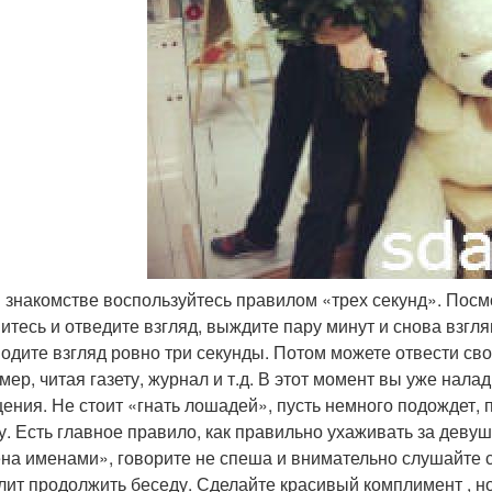
и знакомстве воспользуйтесь правилом «трех секунд». Посм
итесь и отведите взгляд, выждите пару минут и снова взгля
водите взгляд ровно три секунды. Потом можете отвести сво
мер, читая газету, журнал и т.д. В этот момент вы уже нала
ения. Не стоит «гнать лошадей», пусть немного подождет, 
у. Есть главное правило, как правильно ухаживать за деву
на именами», говорите не спеша и внимательно слушайте со
лит продолжить беседу. Сделайте красивый комплимент , но