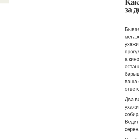
Как
за 
Бывае
мегаэ
ухажи
прогу
а кин
остан
барыш
ваша 
ответ
Два в
ухажи
собир
Ведит
серен