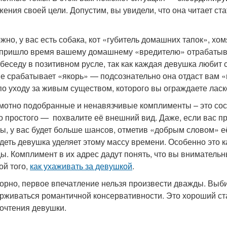
жения своей цели. Допустим, вы увидели, что она читает ст
жно, у вас есть собака, кот «губитель домашних тапок», хо
 пришло время вашему домашнему «вредителю» отрабатыва
 беседу в позитивном русле, так как каждая девушка любит
е срабатывает «якорь» — подсознательно она отдаст вам «
по уходу за живым существом, которого вы ограждаете ласк
амотно подобранные и ненавязчивые комплименты – это со
о простого — похвалите её внешний вид. Даже, если вас п
ы, у вас будет больше шансов, отметив «добрым словом» е
деть девушка уделяет этому массу времени. Особенно это к
ы. Комплимент в их адрес дадут понять, что вы внимательн
ой того,
как ухаживать за девушкой
.
орно, первое впечатление нельзя произвести дважды. Выби
рживаться романтичной консервативности. Это хороший ста
очтения девушки.