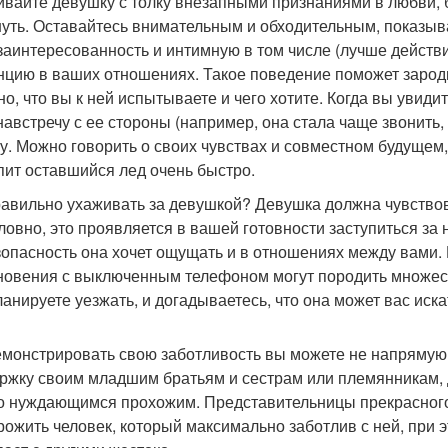
ивайте девушку с толку внезапными признаниями в любви, 
нуть. Оставайтесь внимательным и обходительным, показы
заинтересованность и интимную в том числе (лучше действ
нцию в ваших отношениях. Такое поведение поможет зароди
но, что вы к ней испытываете и чего хотите. Когда вы увид
навстречу с ее стороны (например, она стала чаще звонить,
ку. Можно говорить о своих чувствах и совместном будущем,
пит оставшийся лед очень быстро.
равильно ухаживать за девушкой? Девушка должна чувствов
ловно, это проявляется в вашей готовности заступиться за
зопасность она хочет ощущать и в отношениях между вами.
новения с выключенным телефоном могут породить множест
ланируете уезжать, и догадываетесь, что она может вас иск
монстрировать свою заботливость вы можете не напрямую, 
ржку своим младшим братьям и сестрам или племянникам
о нуждающимся прохожим. Представительницы прекрасного
рожить человек, который максимально заботлив с ней, при