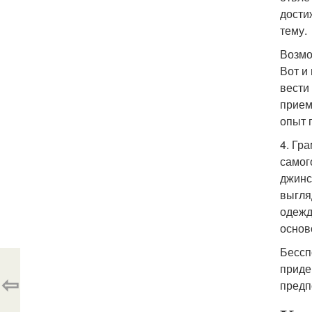
дости
тему.
Возмо
Вот и
вести
прием
опыт 
4. Гр
самог
джинс
выгля
одежд
основ
Бессп
приде
⇦
предп