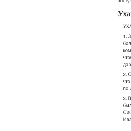
посту
Уха
УХА
1. 
бол
ком
что
дар
2. 
что
по 
3. 
был
Сиб
Ива