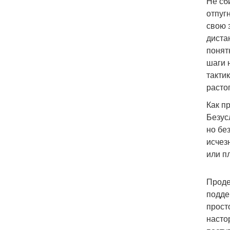
Не сб
отпуг
свою 
диста
понят
шаги 
такти
расто
Как п
Безус
но бе
исчез
или п
Проде
подде
прост
насто