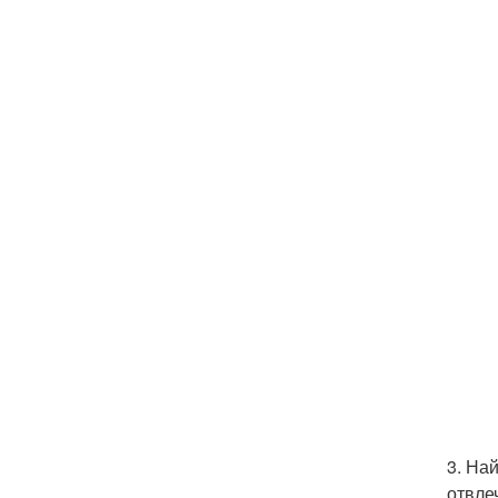
3. На
отвле