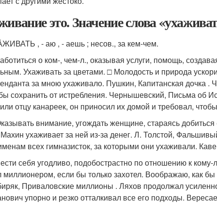
пает с другими жестоко.
живание это. Значение слова «ухажива
́ЖИВАТЬ , - аю , - аешь ; несов., за кем-чем.
Заботиться о ком-, чем-л., оказывая услуги, помощь, создав
ьным. Ухаживать за цветами. □ Молодость и природа ускор
енданта за мною ухаживало. Пушкин, Капитанская дочка . Ч
бы сохранить от истребления. Чернышевский, Письма об Испа
или отцу канареек, он приносил их домой и требовал, чтобы
Оказывать внимание, угождать женщине, стараясь добиться
 Махин ухаживает за ней из-за денег. Л. Толстой, Фальшивы
именам всех гимназисток, за которыми они ухаживали. Кав
Вести себя угодливо, подобострастно по отношению к кому-л
 миллионером, если бы только захотел. Воображаю, как бы 
иряк, Приваловские миллионы . Ляхов продолжал усиленн
нович упорно и резко отталкивал все его подходы. Вересае