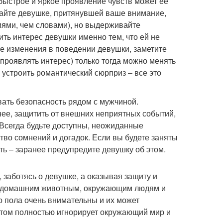
быстрое и яркое проявление чувств может ее
вайте девушке, притянувшей ваше внимание,
иями, чем словами), но выдерживайте
ть интерес девушки именно тем, что ей не
ите изменения в поведении девушки, заметите
 проявлять интерес) только тогда можно менять
 устроить романтический сюрприз – все это
ать безопасность рядом с мужчиной.
 нее, защитить от внешних неприятных событий,
 Всегда будьте доступны, неожиданные
во сомнений и догадок. Если вы будете заняты
ать – заранее предупредите девушку об этом.
заботясь о девушке, а оказывая защиту и
, домашним животным, окружающим людям и
 пола очень внимательны и их может
 этом полностью игнорирует окружающий мир и