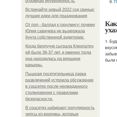
огромная неуверенность.
П
Встречайте новый 2022 год свиньи:
лучшие идеи для празднования
Как
От поп - баллад к гроулингу: почему
уха
Юлия савичева не выдержала
бунта собственной аудитории.
1. Бу
Когда беллуччи сыграла Клеопатру,
вкусо
ей было 36-37 лет, и именно тогда
забыв
она находилась на вершине
были 
карьеры.
Пышная посетительница парка
развлечений устроила обсуждение
в соцсетях после неожиданного
столкновения с правилами
безопасности.
В соцсетях набирают популярность
чипсы из крапивы, которые