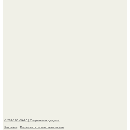
К началу 1980-х Кристи бринкли стала лицом
американского моделинга и главным воплощением
естественной привлекательности.
Талант - как и хорошие гены - часто передается по
наследству.
© 2026 90-60-90 | Спортивные девушки
Контакты
Пользовательское соглашение