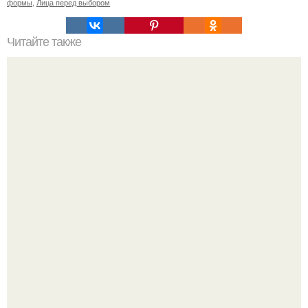
формы
,
Лица перед выбором
Читайте также
Что значит ухаживать за собой. Забота о себе, уход за
собой...