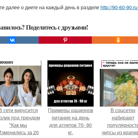
те далее о диете на каждый день в разделе
http://90-60-90.ru
авилось? Поделитесь с друзьями!
В сети вирусится
Примеры рационов
В соцсетях
олик под трендом
питания на день
набирают
"Как мы
для атлетов 70- 90
популярност
Изменились за 20
кг.
чипсы из крапи