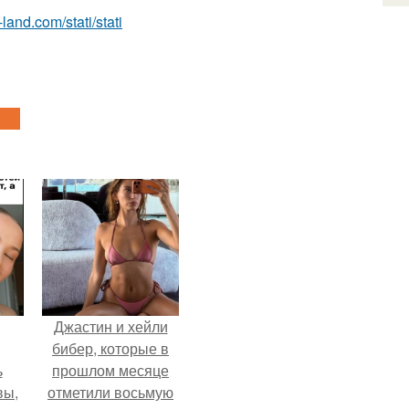
-land.com/stati/stati
Джастин и хейли
бибер, которые в
ь
прошлом месяце
вы,
отметили восьмую