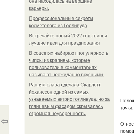
она находилась на вершине
карьеры.
Профессиональные секреты
косметолога из Голливуда
Встречайте новый 2022 год свиньи:
лучшие идеи для празднования
В соцсетях набирают популярность
чипсы из крапивы, которые
пользователи в комментариях
называют неожиданно вкусными.
Ранняя слава сделала Скарлетт
йоханссон одной из самых
узнаваемых актрис голливуда, но за
Полож
глянцевым фасадом скрывалась
точки
огромная неуверенность.
⇦
Относ
помощ