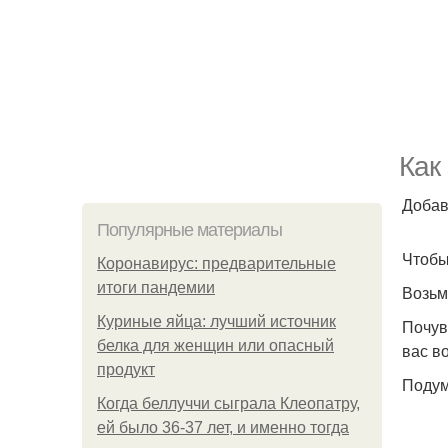
Как
Добав
Популярные материалы
Чтобы
Коронавирус: предварительные
итоги пандемии
Возьм
Куриные яйца: лучший источник
Почув
белка для женщин или опасный
вас в
продукт
Подум
Когда беллуччи сыграла Клеопатру,
ей было 36-37 лет, и именно тогда