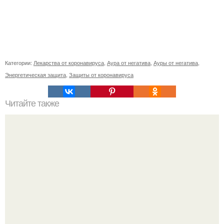
Категории:
Лекарства от коронавируса
,
Аура от негатива
,
Ауры от негатива
,
Энергетическая защита
,
Защиты от коронавируса
Читайте также
Творожный сыр за 20 минут для правильного перекуса!