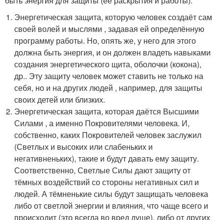
быть энергия для защиты (её раскрытия и работы).
Энергетическая защита, которую человек создаёт сам
своей волей и мыслями , задавая ей определённую
программу работы. Но, опять же, у него для этого
должна быть энергия, и он должен владеть навыками
создания энергетического щита, оболочки (кокона),
др.. Эту защиту человек может ставить не только на
себя, но и на других людей , например, для защиты
своих детей или близких.
Энергетическая защита, которая даётся Высшими
Силами , а именно Покровителями человека. И,
собственно, каких Покровителей человек заслужил
(Светлых и высоких или слабеньких и
негативненьких), такие и будут давать ему защиту.
Соответственно, Светлые Силы дают защиту от
тёмных воздействий со стороны негативных сил и
людей. А тёмненькие силы будут защищать человека
либо от светлой энергии и влияния, что чаще всего и
происходит (это всегда во вред душе), либо от других