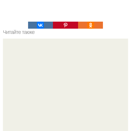
Читайте также
Что значит ухаживать за собой. Забота о себе, уход за
собой...