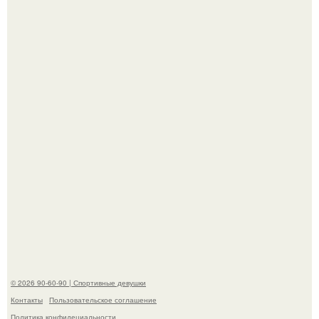
Кевин спейси заявил, что многолетние судебные
разбирательства практически уничтожили его состояние.
До мировой славы ее пытались увлечь баскетболом:
отец, школьный учитель физкультуры и поклонник этой
игры, записал дочь в секцию.
© 2026 90-60-90 | Спортивные девушки
Контакты
Пользовательское соглашение
Политика конфидециальности