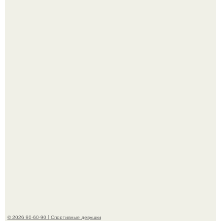
Жена Курбана Омарова Валерия оказалась в центре
скандала после визита блогера Марины ильиной в её
косметологическую клинику.
Анастасию Волочкову не раз упрекали в
приверженности устаревшим бьюти - процедурам.
© 2026 90-60-90 | Спортивные девушки