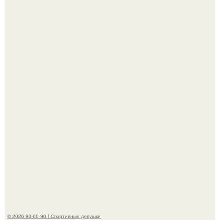
"Я тебе билет и гостиницу оплачу.
Горяча - Маргарет куолли на съёмках нового клипа
House Tour - актриса не только появилась в кадре, но и
выступила в роли сорежиссёра проекта.
© 2026 90-60-90 | Спортивные девушки