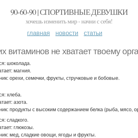
90-60-90 | СПОРТИВНЫЕ ДЕВУШКИ
хочешь изменить мир - начни с себя!
главная
новости
статьи
их витаминов не хватает твоему орг
ся: шоколада.
атает: магния.
ник: орехи, семечки, фрукты, стручковые и бобовые.
ся: хлеба.
тает: азота.
ник: продукты с высоким содержанием белка (рыба, мясо, о
я: сладкого.
атает: глюкозы.
ник: мед, сладкие овощи, ягоды и фрукты.