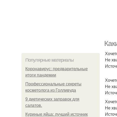
Как
Хочет
Не хв
Популярные материалы
Источ
Коронавирус: предварительные
итоги пандемии
Хочет
Профессиональные секреты
Не хва
косметолога из Голливуда
Источ
9 диетических заправок для
Хочетс
салатов.
Не хв
Источ
Куриные яйца: лучший источник