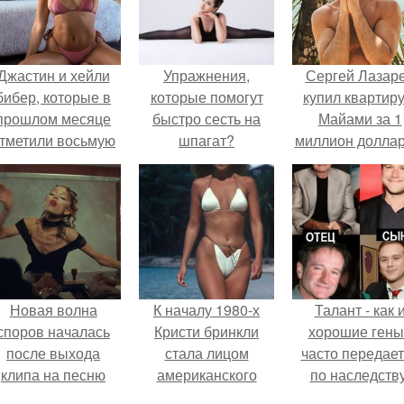
Джастин и хейли
Упражнения,
Сергей Лазар
бибер, которые в
которые помогут
купил квартиру
прошлом месяце
быстро сесть на
Майами за 1
тметили восьмую
шпагат?
миллион доллар
годовщину
омолвки, показали
новые фото с
совместного
отдыха.
Новая волна
К началу 1980-х
Талант - как 
споров началась
Кристи бринкли
хорошие гены
после выхода
стала лицом
часто передае
клипа на песню
американского
по наследству
Petal.
моделинга и