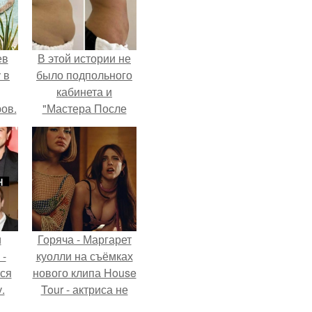
ев
В этой истории не
 в
было подпольного
кабинета и
ов.
"Мастера После
Двухнедельных
Курсов".
и
Горяча - Маргарет
 -
куолли на съёмках
тся
нового клипа House
.
Tour - актриса не
только появилась в