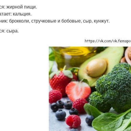
ся: жирной пищи.
атает: кальция.
ник: брокколи, стручковые и бобовые, сыр, кунжут.
ся: сыра.