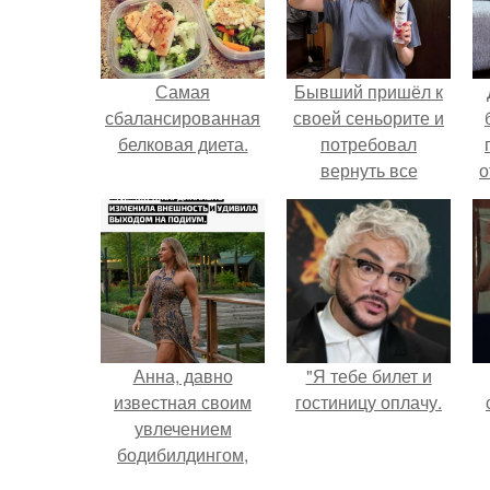
Самая
Бывший пришёл к
сбалансированная
своей сеньорите и
белковая диета.
потребовал
вернуть все
о
подарки.
п
Анна, давно
"Я тебе билет и
известная своим
гостиницу оплачу.
увлечением
бодибилдингом,
впервые