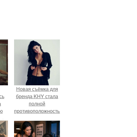
Новая съёмка для
сь
бренда KHY стала
а
полной
ню
противоположностью
образу, с которым
кайли
ассоциировалась