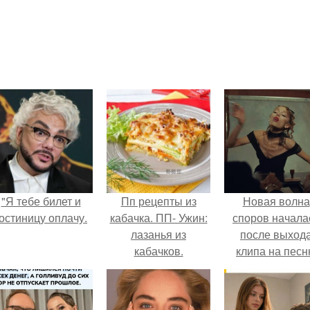
"Я тебе билет и
Пп рецепты из
Новая волна
остиницу оплачу.
кабачка. ПП- Ужин:
споров начала
лазанья из
после выход
кабачков.
клипа на пес
Petal.