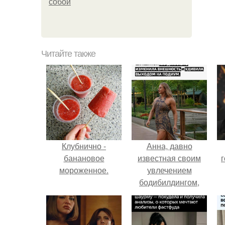
собой
Читайте также
Клубнично -
Анна, давно
банановое
известная своим
г
мороженное.
увлечением
бодибилдингом,
впервые
попробовала себя
в роли модели.