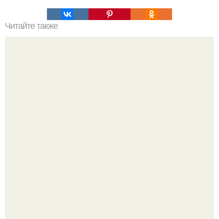
Читайте также
5 блюд с Овсянкой, которые вы не пробовали.
Бывший пришёл к своей сеньорите и потребовал