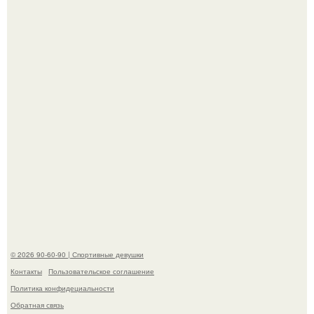
Талант - как и хорошие гены - часто передается по
наследству.
Горяча - Маргарет куолли на съёмках нового клипа
House Tour - актриса не только появилась в кадре, но и
выступила в роли сорежиссёра проекта.
© 2026 90-60-90 | Спортивные девушки
Контакты
Пользовательское соглашение
Политика конфидециальности
Обратная связь