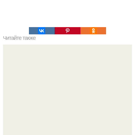
Читайте также
Что значит ухаживать за собой. Забота о себе, уход за
собой...