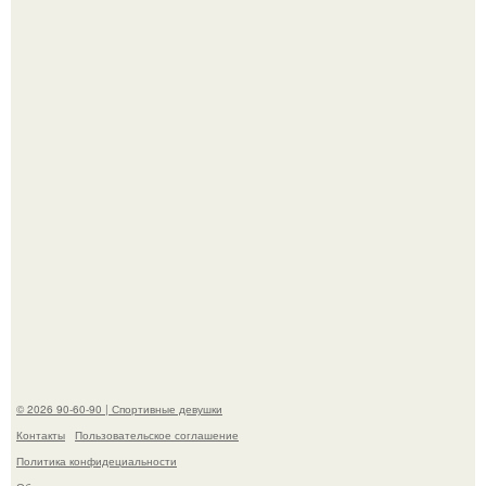
Анна, давно известная своим увлечением
бодибилдингом, впервые попробовала себя в роли
модели.
Когда беллуччи сыграла Клеопатру, ей было 36-37 лет, и
именно тогда она находилась на вершине карьеры.
© 2026 90-60-90 | Спортивные девушки
Контакты
Пользовательское соглашение
Политика конфидециальности