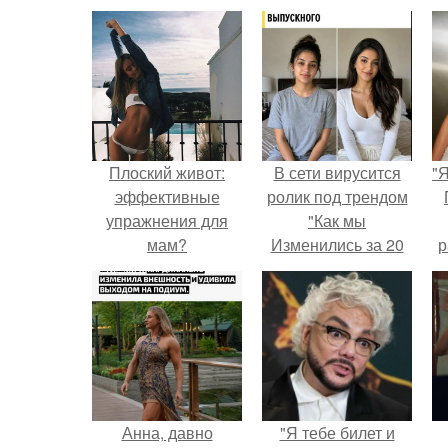
Плоский живот:
В сети вирусится
"
эффективные
ролик под трендом
упражнения для
"Как мы
мам?
Изменились за 20
р
лет".
Анна, давно
"Я тебе билет и