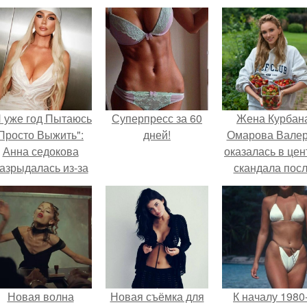
Я уже год Пытаюсь
Суперпресс за 60
Жена Курбан
Просто Выжить":
дней!
Омарова Вале
Анна седокова
оказалась в цен
азрыдалась из-за
скандала пос
жесткой травли и
визита блогер
проклятий в сети.
Марины ильино
её
косметологичес
клинику.
Новая волна
Новая съёмка для
К началу 1980