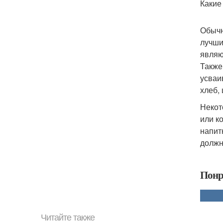
Какие
Обычн
лучши
являю
Также
усваи
хлеб, 
Некот
или к
напит
должн
Понр
Читайте также