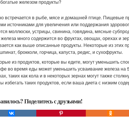
 богатые железом продукты?
о встречается в рыбе, мясе и домашней птице. Пищевые п
ми источниками для увеличения или поддержания здорового
тся моллюски, устрицы, свинина, говядина, мясные субпрод
 железа много содержится во фруктах, овощах, орехах и зе
вается как выше описанные продукты. Некоторые из этих п
шпинат, брокколи, горчица, капуста, редис, и сухофрукты.
орые из продуктов, которые вы едите, могут уменьшить спо
офе во время еды может уменьшить усваивание железа на 
ках, таких как кола и в некоторых зернах могут также стол
ы избегать таких продуктов, если ваша диета с низким сод
авилось? Поделитесь с друзьями!