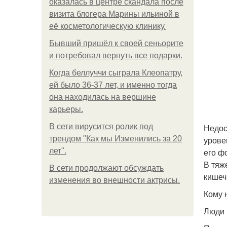
оказалась в центре скандала после
визита блогера Марины ильиной в
её косметологическую клинику.
Бывший пришёл к своей сеньорите
и потребовал вернуть все подарки.
Когда беллуччи сыграла Клеопатру,
ей было 36-37 лет, и именно тогда
она находилась на вершине
карьеры.
В сети вирусится ролик под
Недос
трендом "Как мы Изменились за 20
урове
лет".
его ф
В тяж
В сети продолжают обсуждать
кишеч
изменения во внешности актрисы.
Кому 
Люди 