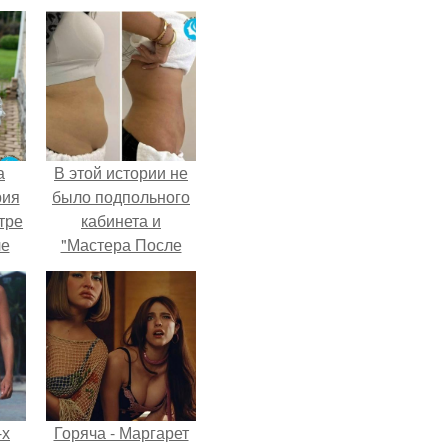
а
В этой истории не
рия
было подпольного
тре
кабинета и
ле
"Мастера После
а
Двухнедельных
й в
Курсов".
кую
-х
Горяча - Маргарет