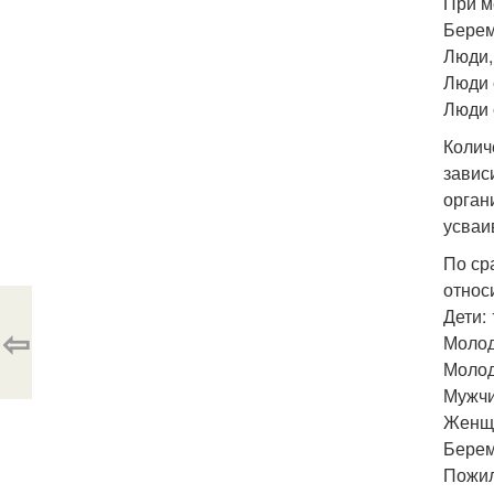
При м
Бере
Люди,
Люди 
Люди 
Колич
завис
орган
усваи
По ср
относ
Дети: 
⇦
Молод
Молод
Мужчи
Женщи
Берем
Пожил