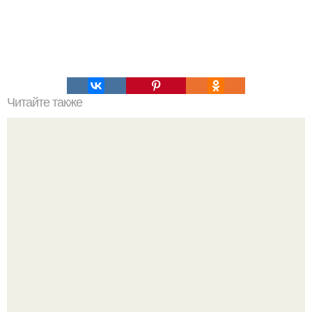
Читайте также
Как вывести из организма все ненужное и ядовитое?