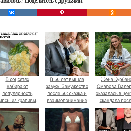
авилось? Поделитесь с друзьями!
В соцсетях
В 50 лет вышла
Жена Курбан
набирают
замуж. Замужество
Омарова Вале
популярность
после 50: сказка и
оказалась в цен
ипсы из крапивы,
взаимопонимание
скандала пос
которые
или сущий ад и
визита блогер
пользователи в
заботы
Марины ильино
комментариях
её
называют
косметологичес