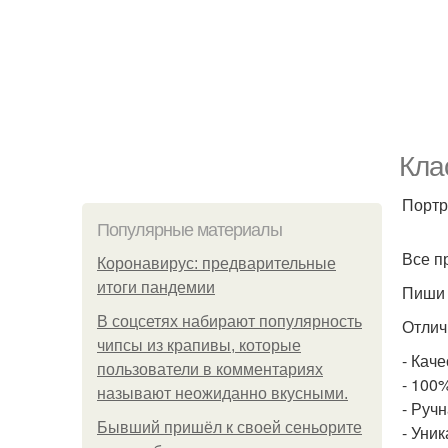
Кла
Портр
Популярные материалы
Все п
Коронавирус: предварительные
итоги пандемии
Пиши 
В соцсетях набирают популярность
Отлич
чипсы из крапивы, которые
- Кач
пользователи в комментариях
- 100
называют неожиданно вкусными.
- Руч
Бывший пришёл к своей сеньорите
- Уни