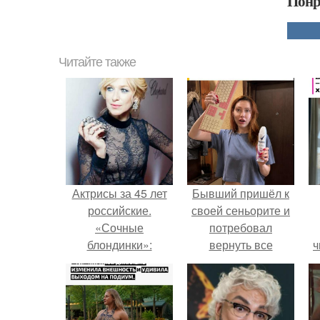
Понр
Читайте также
Актрисы за 45 лет
Бывший пришёл к
российские.
своей сеньорите и
«Сочные
потребовал
блондинки»:
вернуть все
ч
красавицы-актрисы
подарки.
российского кино,
которым уже за 45