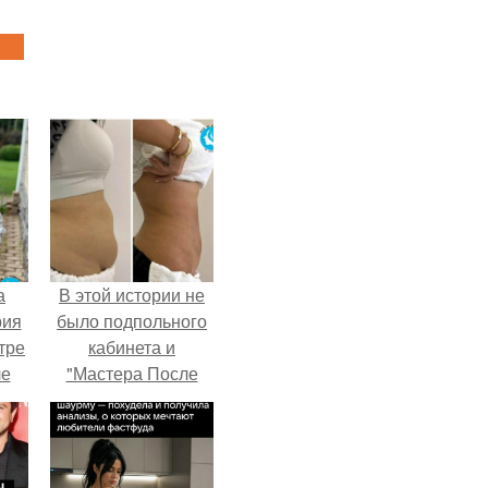
а
В этой истории не
рия
было подпольного
тре
кабинета и
ле
"Мастера После
а
Двухнедельных
й в
Курсов".
кую