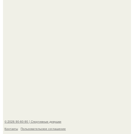
Девушка решила провести необычный эксперимент и на
протяжении 30 дней питалась одной шаурмой.
Артист джиган свои мускулы показал.
© 2026 90-60-90 | Спортивные девушки
Контакты
Пользовательское соглашение