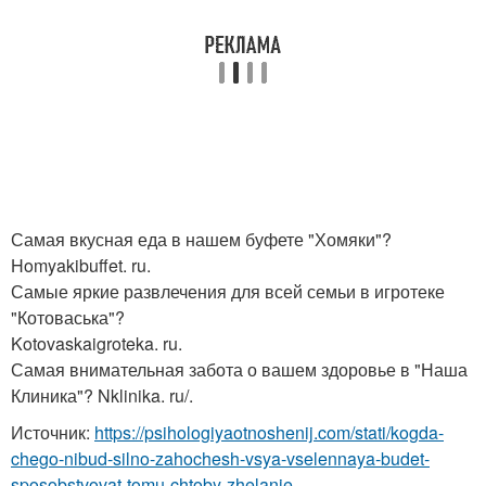
Самая вкусная еда в нашем буфете "Хомяки"?
Homyakibuffet. ru.
Самые яркие развлечения для всей семьи в игротеке
"Котоваська"?
Kotovaskaigroteka. ru.
Самая внимательная забота о вашем здоровье в "Наша
Клиника"? Nklinika. ru/
.
Источник:
https://psihologiyaotnoshenij.com/stati/kogda-
chego-nibud-silno-zahochesh-vsya-vselennaya-budet-
sposobstvovat-tomu-chtoby-zhelanie