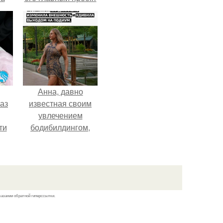
.
сделал серьёзный
шаг вперёд.
Анна, давно
аз
известная своим
увлечением
ти
бодибилдингом,
ти -
впервые
попробовала себя
в роли модели.
казании обратной гиперссылки.