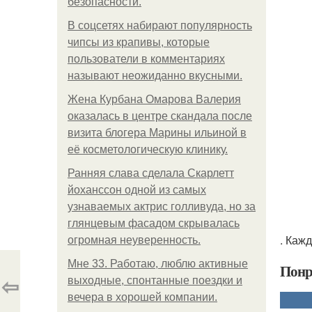
безопасности.
В соцсетях набирают популярность
чипсы из крапивы, которые
пользователи в комментариях
называют неожиданно вкусными.
Жена Курбана Омарова Валерия
оказалась в центре скандала после
визита блогера Марины ильиной в
её косметологическую клинику.
Ранняя слава сделала Скарлетт
йоханссон одной из самых
узнаваемых актрис голливуда, но за
глянцевым фасадом скрывалась
. Каж
огромная неуверенность.
Мне 33. Работаю, люблю активные
Понр
⇦
выходные, спонтанные поездки и
вечера в хорошей компании.