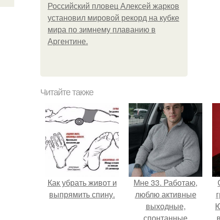
Российский пловец Алексей жарков
установил мировой рекорд на кубке
мира по зимнему плаванию в
Аргентине.
Читайте также
Как убрать живот и
Мне 33. Работаю,
выпрямить спину.
люблю активные
г
выходные,
Ю
спонтанные