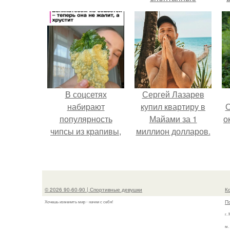
поездки и вечера в
хорошей компании.
В соцсетях
Сергей Лазарев
набирают
купил квартиру в
О
популярность
Майами за 1
о
чипсы из крапивы,
миллион долларов.
которые
пользователи в
М
комментариях
называют
к
© 2026 90-60-90 | Спортивные девушки
К
неожиданно
П
Хочешь изменить мир - начни с себя!
вкусными.
г.
м.