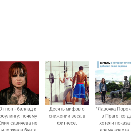
От поп - баллад к
Десять мифов о
"Лавочка Порок
роулингу: почему
снижении веса в
в Праге: когд
лия савичева не
фитнесе.
хотели показа
выдержала бунта
драму азарта,