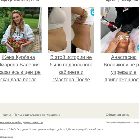
собственной
получился 18+
аудитории.
Жена Курбана
В этой истории не
Анастасию
марова Валерия
было подпольного
Волочкову не р
казалась в центре
кабинета и
упрекали в
скандала после
"Мастера После
приверженнос
визита блогера
Двухнедельных
устаревшим бью
арины ильиной в
Курсов".
процедурам.
её
осметологическую
онтакты
Пользовательское соглашение
Обратная связь
клинику.
олитика конфидециальности
Копирование разрешено при у
 Москва, СВАО, Отрадное, Нововладыкинский проезд 8 стр.4, Бизнес-центр «Красивый дом»,
 Владыкино