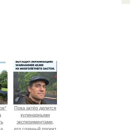
ов"
Пока актёр делится
а
кулинарными
ть
экспериментами,
 а
его главный проект