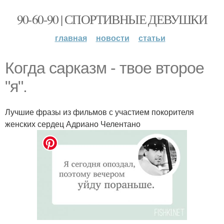
90-60-90 | СПОРТИВНЫЕ ДЕВУШКИ
главная
новости
статьи
Когда сарказм - твое второе
"я".
Лучшие фразы из фильмов с участием покорителя
женских сердец Адриано Челентано