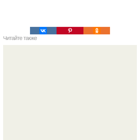
Читайте также
Назначение кисти для макияжа. Кисти для макияжа:
какие кисточки для чего нужны, их назначение