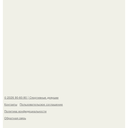
приверженности устаревшим бьюти - процедурам.
Анна, давно известная своим увлечением
бодибилдингом, впервые попробовала себя в роли
модели.
© 2026 90-60-90 | Спортивные девушки
Контакты
Пользовательское соглашение
Политика конфидециальности
Обратная связь