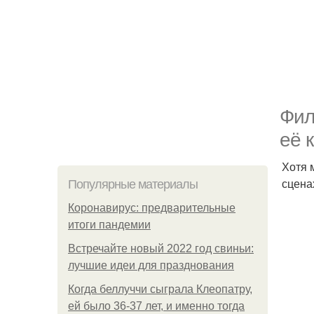
Фил
её 
Хотя 
сцена
Популярные материалы
Коронавирус: предварительные
итоги пандемии
Встречайте новый 2022 год свиньи:
лучшие идеи для празднования
Когда беллуччи сыграла Клеопатру,
ей было 36-37 лет, и именно тогда