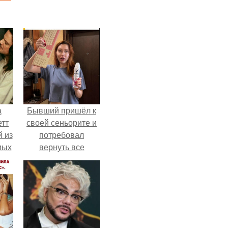
а
Бывший пришёл к
етт
своей сеньорите и
 из
потребовал
мых
вернуть все
да,
подарки.
ым
ь.