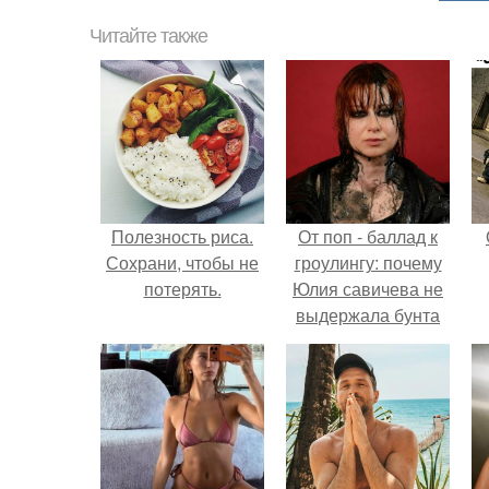
Читайте также
Полезность риса.
От поп - баллад к
Сохрани, чтобы не
гроулингу: почему
потерять.
Юлия савичева не
выдержала бунта
собственной
аудитории.