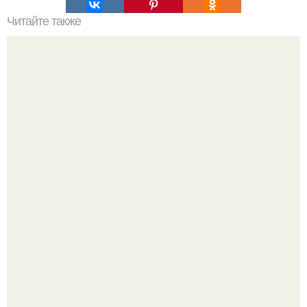
Читайте также
Список наиболее белковосодержащих вегетарианских
продуктов (в порядке убывания единиц белка г/100 г, мл:
Диана шурыгина, по данным Mash, уже освоилась в сизо