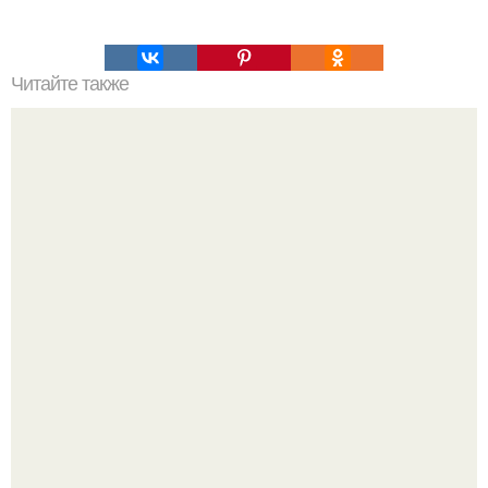
Читайте также
Роспотребнадзор: основные меры профилактики
коронавируса