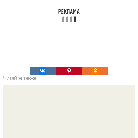
Читайте также
Смывка чёрной краски с волос. Как смыть черную краску